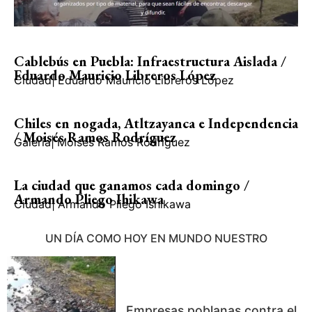
Cablebús en Puebla: Infraestructura Aislada /
Eduardo Mauricio Libreros López
Ciudad
|
Eduardo Mauricio Libreros López
Chiles en nogada, Atltzayanca e Independencia
/ Moisés Ramos Rodríguez
Galería
|
Moisés Ramos Rodríguez
La ciudad que ganamos cada domingo /
Armando Pliego Ihikawa
Ciudad
|
Armando Pliego Ishikawa
UN DÍA COMO HOY EN MUNDO NUESTRO
Empresas poblanas contra el