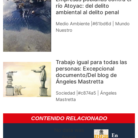
río Atoyac: del delito
ambiental al delito penal
Medio Ambiente |#61bd6d | Mundo
Nuestro
Trabajo igual para todas las
personas: Excepcional
documento/Del blog de
Ángeles Mastretta
Sociedad |#c874a5 | Ángeles
Mastretta
CONTENIDO RELACIONADO
No data was
En
found