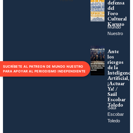
defensa
del
Foro
Cultural
Karuzo
Mundo
Nuestro
Ante
los
riesgos
de la
SUCRÍBETE AL PATREON DE MUNDO NUESTRO
Inteligenci
PARA APOYAR AL PERIODISMO INDEPENDIENTE
Artificial,
¡Actuar
Ya! /
Saúl
Escobar
Toledo
Saúl
Escobar
Toledo