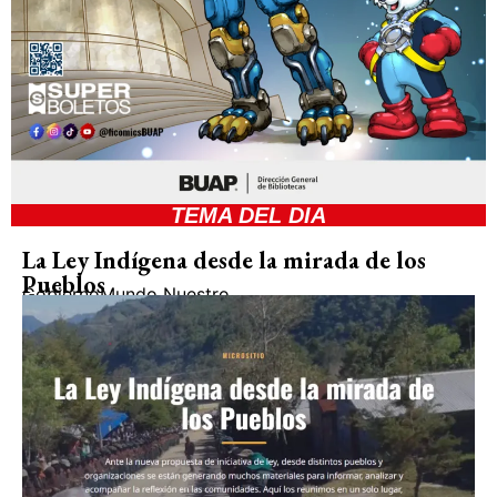
TEMA DEL DIA
La Ley Indígena desde la mirada de los
Pueblos
Gobierno
Mundo Nuestro