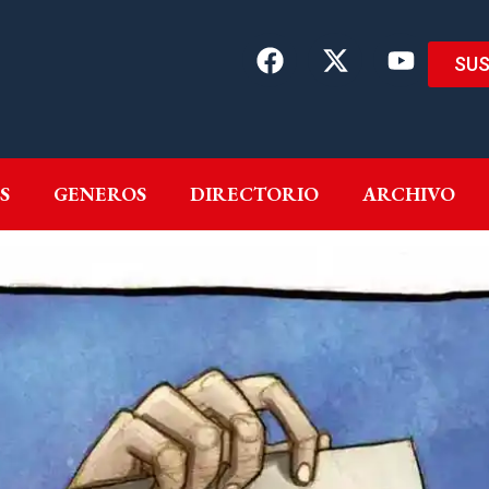
SUS
EMAS
AUTORES
GENEROS
DIRECTORIO
ARCH
S
GENEROS
DIRECTORIO
ARCHIVO