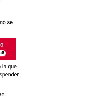
r
ano se
 la que
uspender
en