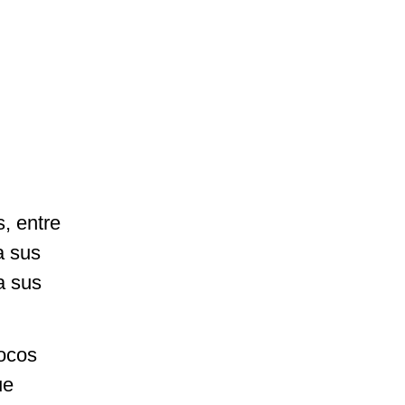
, entre
a sus
a sus
pocos
ue