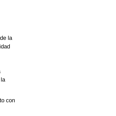
de la
idad
a
 la
to con