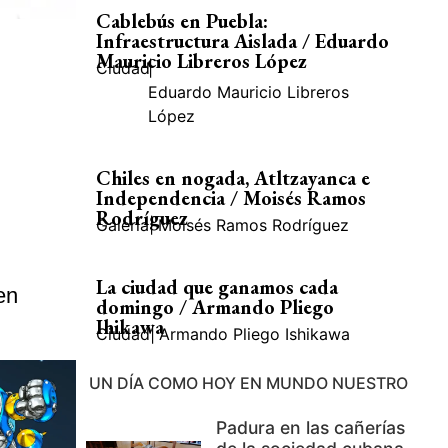
Cablebús en Puebla:
Infraestructura Aislada / Eduardo
Mauricio Libreros López
Ciudad
|
Eduardo Mauricio Libreros
López
Chiles en nogada, Atltzayanca e
Independencia / Moisés Ramos
Rodríguez
Galería
|
Moisés Ramos Rodríguez
La ciudad que ganamos cada
en
domingo / Armando Pliego
Ihikawa
Ciudad
|
Armando Pliego Ishikawa
UN DÍA COMO HOY EN MUNDO NUESTRO
Padura en las cañerías