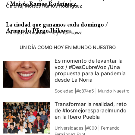
/ Moisés Ramos Rodríguez
Galería
|
Moisés Ramos Rodríguez
La ciudad que ganamos cada domingo /
Armando Pliego Ihikawa
Ciudad
|
Armando Pliego Ishikawa
UN DÍA COMO HOY EN MUNDO NUESTRO
Es momento de levantar la
voz / #DesCubreVoz /Una
propuesta para la pandemia
desde La Noria
Sociedad |#c874a5 | Mundo Nuestro
Transformar la realidad, reto
de #losmejoresparaelmundo
en la Ibero Puebla
Universidades |#000 | Fernando
Fernández Font