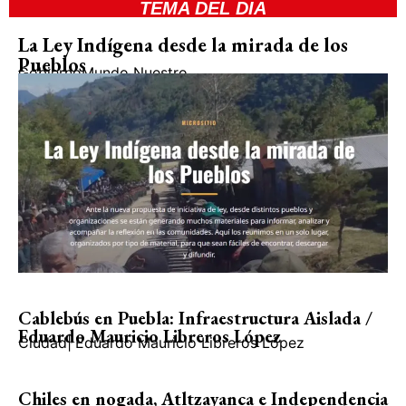
TEMA DEL DIA
La Ley Indígena desde la mirada de los
Pueblos
Gobierno
Mundo Nuestro
Cablebús en Puebla: Infraestructura Aislada /
Eduardo Mauricio Libreros López
Ciudad
|
Eduardo Mauricio Libreros López
Chiles en nogada, Atltzayanca e Independencia