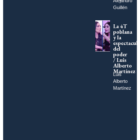
Alejandro
Guillén
La 4T
poblana
y la
espectacula
del
poder
/ Luis
Alberto
Martínez
Luis
Alberto
Martínez