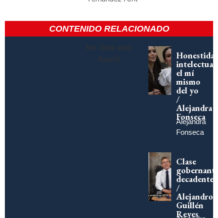
CONTENIDO RELACIONADO
No data was
Honestida
found
intelectual:
el mí
mismo
del yo
/
Alejandra
Fonseca
Alejandra
Fonseca
Clase
gobernant
decadente
/
Alejandro
Guillén
Reyes