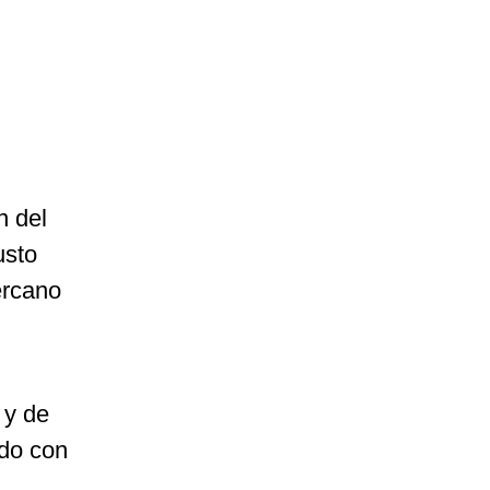
n del
usto
ercano
 y de
odo con