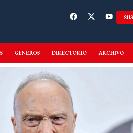
SUS
EMAS
AUTORES
GENEROS
DIRECTORIO
ARCH
S
GENEROS
DIRECTORIO
ARCHIVO