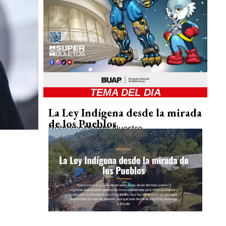
TEMA DEL DIA
La Ley Indígena desde la mirada
de los Pueblos
Gobierno
Mundo Nuestro