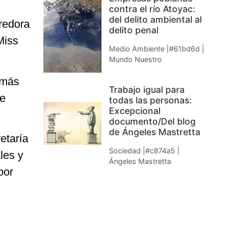
contra el río Atoyac:
del delito ambiental al
redora
delito penal
Miss
Medio Ambiente |#61bd6d |
Mundo Nuestro
 más
Trabajo igual para
ue
todas las personas:
Excepcional
documento/Del blog
de Ángeles Mastretta
etaría
Sociedad |#c874a5 |
les y
Ángeles Mastretta
por