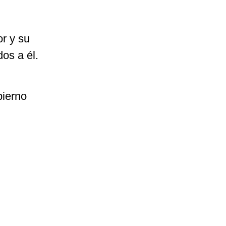
r y su
dos a él.
bierno