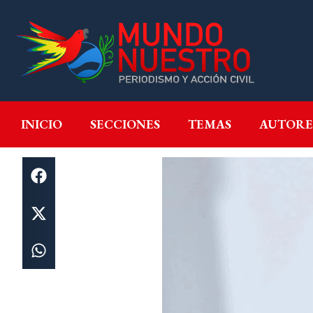
INICIO
SECCIONES
T
INICIO
SECCIONES
TEMAS
AUTORE