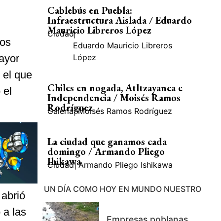
Cablebús en Puebla:
Infraestructura Aislada / Eduardo
Mauricio Libreros López
Ciudad
|
sos
Eduardo Mauricio Libreros
ayor
López
n el que
Chiles en nogada, Atltzayanca e
 el
Independencia / Moisés Ramos
Rodríguez
Galería
|
Moisés Ramos Rodríguez
La ciudad que ganamos cada
domingo / Armando Pliego
Ihikawa
Ciudad
|
Armando Pliego Ishikawa
UN DÍA COMO HOY EN MUNDO NUESTRO
 abrió
 a las
Empresas poblanas