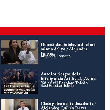
Honestidad intelectual: el mí
mismo del yo / Alejandra
Fonseca
Alejandra Fonseca
Ante los riesgos de la
Inteligencia Artificial, ¡Actuar
Ya! / Saúl Escobar Toledo
Saúl Escobar Toledo
Clase gobernante decadente /
Alejandro Guillén Reyes