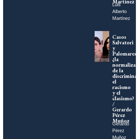
Martínez
Luis
Alberto
Martínez
Casos
Salvatori
y
Palomares,
¿la
normalizac
de la
discriminac
el
racismo
y el
clasismo?
/
Gerardo
Pérez
Muñoz
Gerardo
Pérez
Muñoz