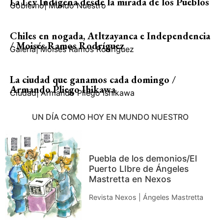
La Ley Indígena desde la mirada de los Pueblos
Gobierno
|
Mundo Nuestro
Chiles en nogada, Atltzayanca e Independencia
/ Moisés Ramos Rodríguez
Galería
|
Moisés Ramos Rodríguez
La ciudad que ganamos cada domingo /
Armando Pliego Ihikawa
Ciudad
|
Armando Pliego Ishikawa
UN DÍA COMO HOY EN MUNDO NUESTRO
Puebla de los demonios/El
Puerto LIbre de Ángeles
Mastretta en Nexos
Revista Nexos | Ángeles Mastretta