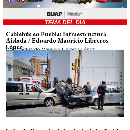
TEMA DEL DIA
Cablebús en Puebla: Infraestructura
Aislada / Eduardo Mauricio Libreros
López
Ciudad
Eduardo Mauricio Libreros López