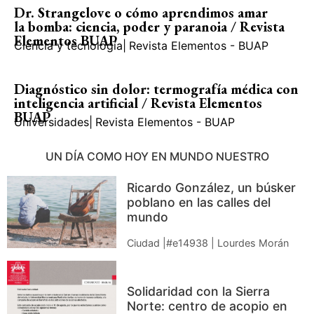
Dr. Strangelove o cómo aprendimos amar
la bomba: ciencia, poder y paranoia / Revista
Elementos BUAP
Ciencia y tecnología
|
Revista Elementos - BUAP
Diagnóstico sin dolor: termografía médica con
inteligencia artificial / Revista Elementos
BUAP
Universidades
|
Revista Elementos - BUAP
UN DÍA COMO HOY EN MUNDO NUESTRO
Ricardo González, un búsker
poblano en las calles del
mundo
Ciudad |#e14938 | Lourdes Morán
Solidaridad con la Sierra
Norte: centro de acopio en