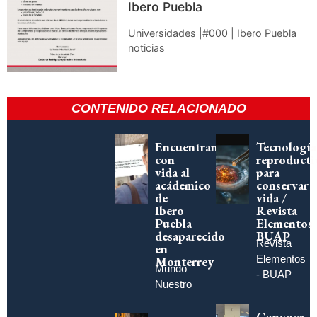
Ibero Puebla
Universidades |#000 | Ibero Puebla
noticias
CONTENIDO RELACIONADO
Encuentran
Tecnología
con
reproducti
vida al
para
acádemico
conservar
de
vida /
Ibero
Revista
Puebla
Elementos
desaparecido
BUAP
Revista
en
Elementos
Monterrey
Mundo
- BUAP
Nuestro
Convoca