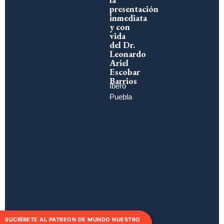
presentación
inmediata
y con
vida
del Dr.
Leonardo
Ariel
Escobar
Barrios
Ibero
Puebla
SUCRÍBETE AL PATREON DE MUNDO NUESTRO