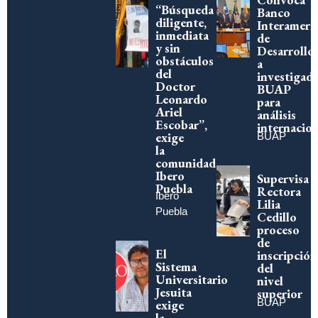
“Búsqueda
Banco
diligente,
Interameri
inmediata
de
y sin
Desarrollo
obstáculos
a
del
investigad
Doctor
BUAP
Leonardo
para
Ariel
análisis
Escobar”,
internacion
exige
BUAP
la
comunidad
Ibero
Supervisa
Puebla
Rectora
Ibero
Lilia
Puebla
Cedillo
proceso
de
El
inscripción
Sistema
del
Universitario
nivel
Jesuita
superior
BUAP
exige
la