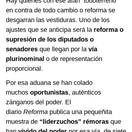
Hay quienes con ese afán “todoterreno”
en contra de todo cambio o reforma se
desgarran las vestiduras. Uno de los
ajustes que se anticipa será la
reforma o
supresión de los diputados o
senadores
que llegan por la
vía
plurinominal
o de representación
proporcional.
Por esa aduana se han colado
muchos
oportunistas
, auténticos
zánganos del poder. El
diario
Reforma
publica una pequeñita
muestra de
“liderzuchos” rémoras
que
han
vivido del poder
por esa vía, de siete