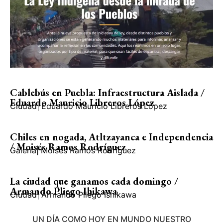
Cablebús en Puebla: Infraestructura Aislada /
Eduardo Mauricio Libreros López
Ciudad
|
Eduardo Mauricio Libreros López
Chiles en nogada, Atltzayanca e Independencia
/ Moisés Ramos Rodríguez
Galería
|
Moisés Ramos Rodríguez
La ciudad que ganamos cada domingo /
Armando Pliego Ihikawa
Ciudad
|
Armando Pliego Ishikawa
UN DÍA COMO HOY EN MUNDO NUESTRO