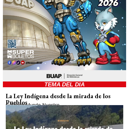
TEMA DEL DIA
La Ley Indígena desde la mirada de los
Pueblos
Gobierno
Mundo Nuestro