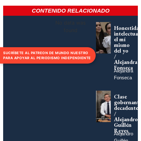
CONTENIDO RELACIONADO
No data was
Honestida
found
intelectual:
el mí
mismo
del yo
SUCRÍBETE AL PATREON DE MUNDO NUESTRO
/
PARA APOYAR AL PERIODISMO INDEPENDIENTE
Alejandra
Fonseca
Alejandra
Fonseca
Clase
gobernant
decadente
/
Alejandro
Guillén
Reyes
Alejandro
Guillén