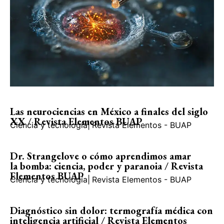
Las neurociencias en México a finales del siglo
XX / Revista Elementos BUAP
Ciencia y tecnología
|
Revista Elementos - BUAP
Dr. Strangelove o cómo aprendimos amar
la bomba: ciencia, poder y paranoia / Revista
Elementos BUAP
Ciencia y tecnología
|
Revista Elementos - BUAP
Diagnóstico sin dolor: termografía médica con
inteligencia artificial / Revista Elementos