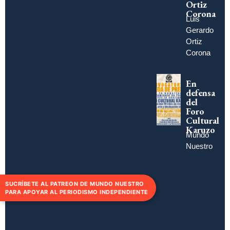
Ortiz
Corona
Luis
Gerardo
Ortiz
Corona
En
defensa
del
Foro
Cultural
Karuzo
Mundo
Nuestro
SUCRÍBETE AL PATREON DE MUNDO NUESTRO
PARA APOYAR AL PERIODISMO INDEPENDIENTE