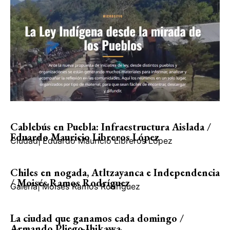
Cablebús en Puebla: Infraestructura Aislada /
Eduardo Mauricio Libreros López
Ciudad
|
Eduardo Mauricio Libreros López
Chiles en nogada, Atltzayanca e Independencia
/ Moisés Ramos Rodríguez
Galería
|
Moisés Ramos Rodríguez
La ciudad que ganamos cada domingo /
Armando Pliego Ihikawa