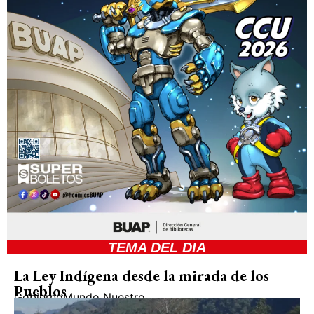
TEMA DEL DIA
La Ley Indígena desde la mirada de los
Pueblos
Gobierno
Mundo Nuestro