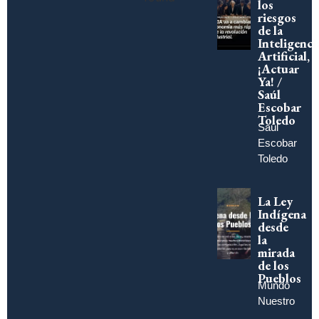
los
riesgos
de la
Inteligenci
Artificial,
¡Actuar
Ya! /
Saúl
Escobar
Toledo
Saúl
Escobar
Toledo
La Ley
Indígena
desde
la
mirada
de los
Pueblos
Mundo
Nuestro