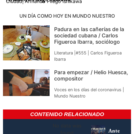
Ciudad
|
Armando Pliego Ishikawa
UN DÍA COMO HOY EN MUNDO NUESTRO
Padura en las cañerías de la
sociedad cubana / Carlos
Figueroa Ibarra, sociólogo
Literatura |#555 | Carlos Figueroa
Ibarra
Para empezar / Helio Huesca,
compositor
Voces en los días del coronavirus |
Mundo Nuestro
CONTENIDO RELACIONADO
No data was
Ante
found