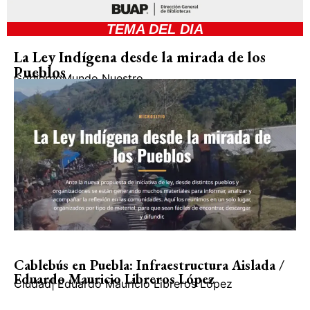
TEMA DEL DIA
La Ley Indígena desde la mirada de los
Pueblos
Gobierno
Mundo Nuestro
Cablebús en Puebla: Infraestructura Aislada /
Eduardo Mauricio Libreros López
Ciudad
|
Eduardo Mauricio Libreros López