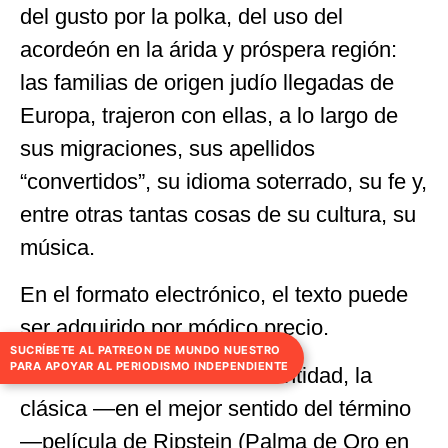
del gusto por la polka, del uso del
acordeón en la árida y próspera región:
las familias de origen judío llegadas de
Europa, trajeron con ellas, a lo largo de
sus migraciones, sus apellidos
“convertidos”, su idioma soterrado, su fe y,
entre otras tantas cosas de su cultura, su
música.
En el formato electrónico, el texto puede
ser adquirido por módico precio.
SUCRÍBETE AL PATREON DE MUNDO NUESTRO
PARA APOYAR AL PERIODISMO INDEPENDIENTE
Por una también módica cantidad, la
clásica —en el mejor sentido del término
—película de Ripstein (Palma de Oro en