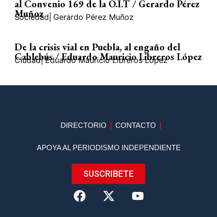
al Convenio 169 de la O.I.T / Gerardo Pérez
Muñoz
Sociedad
|
Gerardo Pérez Muñoz
De la crisis vial en Puebla, al engaño del
Cablebús / Eduardo Mauricio Libreros López
Ciudad
|
Eduardo Mauricio Libreros López
DIRECTORIO
CONTACTO
APOYA AL PERIODISMO INDEPENDIENTE
SUSCRIBETE