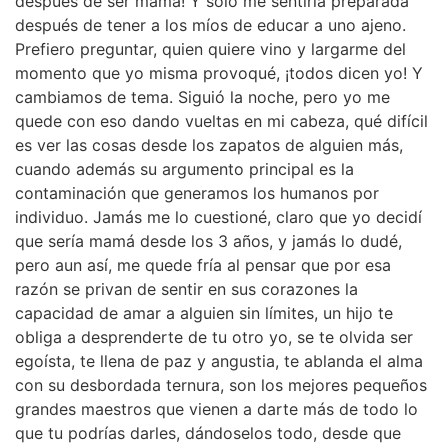
después de ser mamá! Y solo me sentiría preparada
después de tener a los míos de educar a uno ajeno.
Prefiero preguntar, quien quiere vino y largarme del
momento que yo misma provoqué, ¡todos dicen yo! Y
cambiamos de tema. Siguió la noche, pero yo me
quede con eso dando vueltas en mi cabeza, qué difícil
es ver las cosas desde los zapatos de alguien más,
cuando además su argumento principal es la
contaminación que generamos los humanos por
individuo. Jamás me lo cuestioné, claro que yo decidí
que sería mamá desde los 3 años, y jamás lo dudé,
pero aun así, me quede fría al pensar que por esa
razón se privan de sentir en sus corazones la
capacidad de amar a alguien sin límites, un hijo te
obliga a desprenderte de tu otro yo, se te olvida ser
egoísta, te llena de paz y angustia, te ablanda el alma
con su desbordada ternura, son los mejores pequeños
grandes maestros que vienen a darte más de todo lo
que tu podrías darles, dándoselos todo, desde que