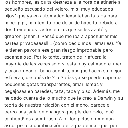
los hombres, les quita destreza a la hora de atinarle al
pequeño escusado del velero, mis “muy educados
hijos” que ya en automático levantaban la tapa para
hacer pipí, han tenido que dejar de hacerlo debido a
dos tremendos sustos en los que se les azotó y
gritaron: ¡ahhh!!! ¡Pensé que me iba a apachurrar mis
partes privadaaaas!!!!, (como decidimos llamarles). Ya
le tienen pavor a ese gran riesgo improbable pero
escandaloso. Por lo tanto, tratan de ir afuera la
mayoría de las veces solo si está muy calmado el mar
y cuando van al baño adentro, aunque hacen su mejor
esfuerzo, después de 2 o 3 días ya se pueden apreciar
pequeñas gotas transparentes, amarillentas y
pegajosas en paredes, taza, tapa y piso. Además, me
he dado cuenta de lo mucho que le creo a Darwin y su
teoría de nuestra relación con el mono, parece el
barco una jaula de changos que pierden pelo, ¡qué
cantidad! es asombroso. A mí los pelos no me dan
asco, pero la combinación del agua de mar que, por