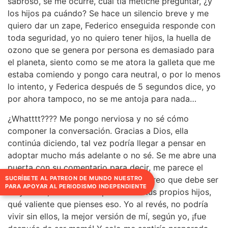
sabroso, se me ocurre, cual tía metiche preguntar, ¿y
los hijos pa cuándo? Se hace un silencio breve y me
quiero dar un zape, Federico enseguida responde con
toda seguridad, yo no quiero tener hijos, la huella de
ozono que se genera por persona es demasiado para
el planeta, siento como se me atora la galleta que me
estaba comiendo y pongo cara neutral, o por lo menos
lo intento, y Federica después de 5 segundos dice, yo
por ahora tampoco, no se me antoja para nada…
¿Whatttt???? Me pongo nerviosa y no sé cómo
componer la conversación. Gracias a Dios, ella
continúa diciendo, tal vez podría llegar a pensar en
adoptar mucho más adelante o no sé. Se me abre una
puerta con su comentario para decir, me parece el
acto más amoroso del mundo, pero creo que debe ser
SUCRÍBETE AL PATREON DE MUNDO NUESTRO
PARA APOYAR AL PERIODISMO INDEPENDIENTE
muy difícil, mucho más que tener a tus propios hijos,
qué valiente que pienses eso. Yo al revés, no podría
vivir sin ellos, la mejor versión de mí, según yo, ¡fue