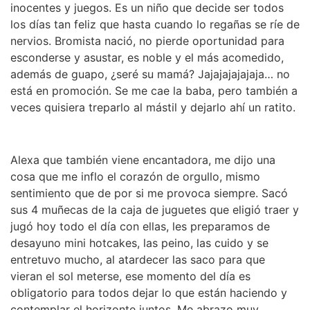
inocentes y juegos. Es un niño que decide ser todos
los días tan feliz que hasta cuando lo regañas se ríe de
nervios. Bromista nació, no pierde oportunidad para
esconderse y asustar, es noble y el más acomedido,
además de guapo, ¿seré su mamá? Jajajajajajaja… no
está en promoción. Se me cae la baba, pero también a
veces quisiera treparlo al mástil y dejarlo ahí un ratito.
Alexa que también viene encantadora, me dijo una
cosa que me inflo el corazón de orgullo, mismo
sentimiento que de por si me provoca siempre. Sacó
sus 4 muñecas de la caja de juguetes que eligió traer y
jugó hoy todo el día con ellas, les preparamos de
desayuno mini hotcakes, las peino, las cuido y se
entretuvo mucho, al atardecer las saco para que
vieran el sol meterse, ese momento del día es
obligatorio para todos dejar lo que están haciendo y
contemplar el horizonte juntos. Me abrazo muy