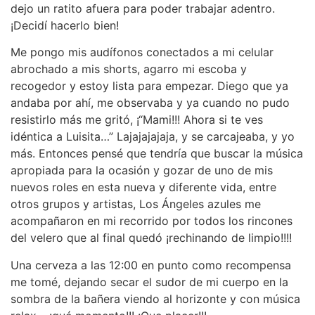
dejo un ratito afuera para poder trabajar adentro.
¡Decidí hacerlo bien!
Me pongo mis audífonos conectados a mi celular
abrochado a mis shorts, agarro mi escoba y
recogedor y estoy lista para empezar. Diego que ya
andaba por ahí, me observaba y ya cuando no pudo
resistirlo más me gritó, ¡“Mami!!! Ahora si te ves
idéntica a Luisita…” Lajajajajaja, y se carcajeaba, y yo
más. Entonces pensé que tendría que buscar la música
apropiada para la ocasión y gozar de uno de mis
nuevos roles en esta nueva y diferente vida, entre
otros grupos y artistas, Los Ángeles azules me
acompañaron en mi recorrido por todos los rincones
del velero que al final quedó ¡rechinando de limpio!!!!
Una cerveza a las 12:00 en punto como recompensa
me tomé, dejando secar el sudor de mi cuerpo en la
sombra de la bañera viendo al horizonte y con música