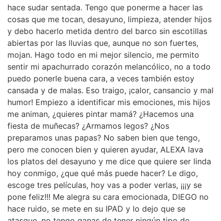
hace sudar sentada. Tengo que ponerme a hacer las
cosas que me tocan, desayuno, limpieza, atender hijos
y debo hacerlo metida dentro del barco sin escotillas
abiertas por las lluvias que, aunque no son fuertes,
mojan. Hago todo en mi mejor silencio, me permito
sentir mi apachurrado corazón melancólico, no a todo
puedo ponerle buena cara, a veces también estoy
cansada y de malas. Eso traigo, ¡calor, cansancio y mal
humor! Empiezo a identificar mis emociones, mis hijos
me animan, ¿quieres pintar mamá? ¿Hacemos una
fiesta de muñecas? ¿Armamos legos? ¿Nos
preparamos unas papas? No saben bien que tengo,
pero me conocen bien y quieren ayudar, ALEXA lava
los platos del desayuno y me dice que quiere ser linda
hoy conmigo, ¿que qué más puede hacer? Le digo,
escoge tres películas, hoy vas a poder verlas, ¡¡¡y se
pone feliz!!! Me alegra su cara emocionada, DIEGO no
hace ruido, se mete en su IPAD y lo dejo que se
atasque, no tengo ganas de tener ningún tipo de