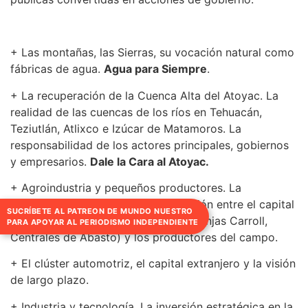
+ Las montañas, las Sierras, su vocación natural como
fábricas de agua.
Agua para Siempre
.
+ La recuperación de la Cuenca Alta del Atoyac. La
realidad de las cuencas de los ríos en Tehuacán,
Teziutlán, Atlixco e Izúcar de Matamoros. La
responsabilidad de los actores principales, gobiernos
y empresarios.
Dale la Cara al Atoyac.
+ Agroindustria y pequeños productores. La
reconfiguración de la anómala relación entre el capital
SUCRÍBETE AL PATREON DE MUNDO NUESTRO
(Wall Mart, Bachoco, los Romero, Granjas Carroll,
PARA APOYAR AL PERIODISMO INDEPENDIENTE
Centrales de Abasto) y los productores del campo.
+ El clúster automotriz, el capital extranjero y la visión
de largo plazo.
+ Industria y tecnología. La inversión estratégica en la