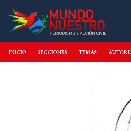
INICIO
SECCIONES
T
INICIO
SECCIONES
TEMAS
AUTORE