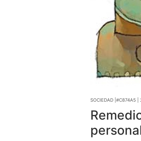
SOCIEDAD |#C874A5 | 
Remedio
persona