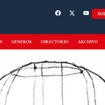
SUS
EMAS
AUTORES
GENEROS
DIRECTORIO
ARCH
S
GENEROS
DIRECTORIO
ARCHIVO