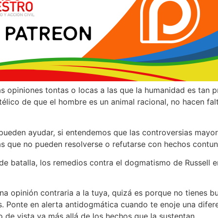
s opiniones tontas o locas a las que la humanidad es tan pr
télico de que el hombre es un animal racional, no hacen fa
pueden ayudar, si entendemos que las controversias mayor
s que no pueden resolverse o refutarse con hechos contun
 batalla, los remedios contra el dogmatismo de Russell e
una opinión contraria a la tuya, quizá es porque no tienes 
s. Ponte en alerta antidogmática cuando te enoje una difere
 de vista va más allá de los hechos que la sustentan.