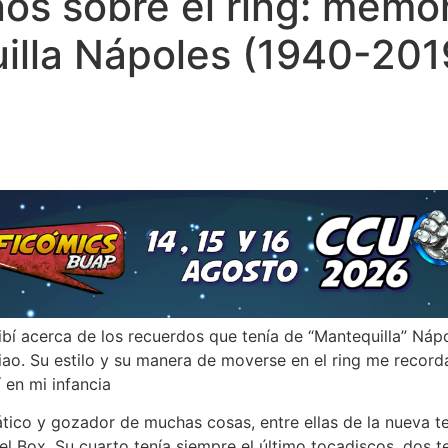
nos sobre el ring: memo
illa Nápoles (1940-201
bí acerca de los recuerdos que tenía de “Mantequilla” Náp
ao. Su estilo y su manera de moverse en el ring me recor
en mi infancia
ático y gozador de muchas cosas, entre ellas de la nueva te
el Box. Su cuarto tenía siempre el último tocadiscos, dos te