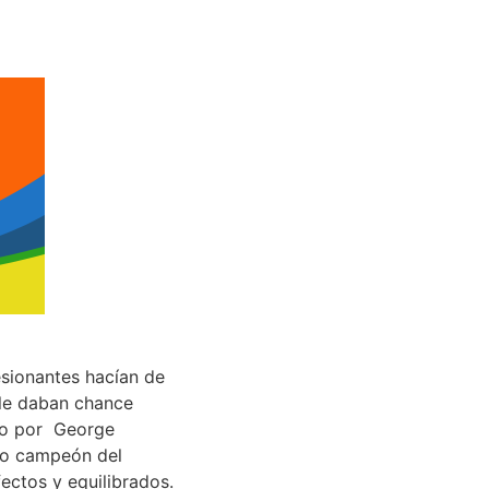
esionantes hacían de
 le daban chance
ado por George
mo campeón del
ectos y equilibrados.