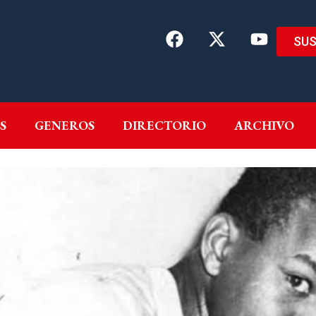
SUS
EMAS
AUTORES
GENEROS
DIRECTORIO
ARCH
S
GENEROS
DIRECTORIO
ARCHIVO