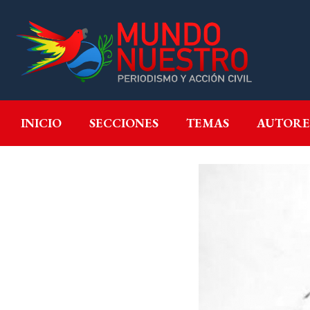
INICIO
SECCIONES
T
INICIO
SECCIONES
TEMAS
AUTORE