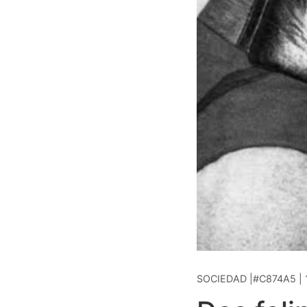
SOCIEDAD |#C874A5 | 