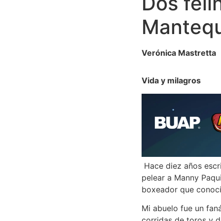
Dos feli
Mantequ
Verónica Mastretta
Vida y milagros
Hace diez años escri
pelear a Manny Paqui
boxeador que conocí 
Mi abuelo fue un fan
corridas de toros y d