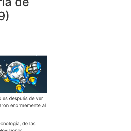
ria de
9)
oles después de ver
daron enormemente al
cnología, de las
levisiones,