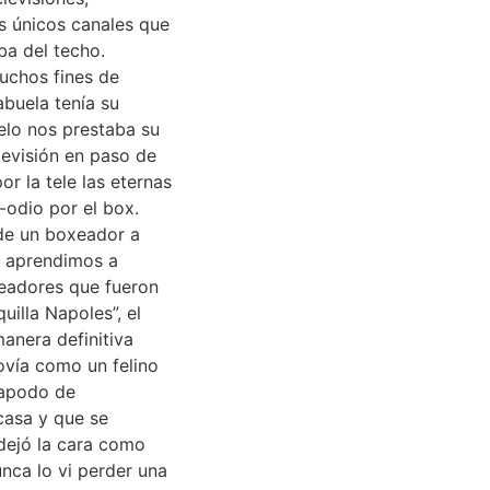
s únicos canales que
ba del techo.
Muchos fines de
buela tenía su
elo nos prestaba su
levisión en paso de
or la tele las eternas
-odio por el box.
de un boxeador a
, aprendimos a
xeadores que fueron
uilla Napoles”, el
anera definitiva
ovía como un felino
l apodo de
casa y que se
 dejó la cara como
nca lo vi perder una