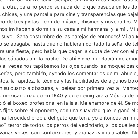
la otra, para no perderse nada de lo que pasaba en los do
chicas, y una pantalla para cine y transparencias que baja
rco de tres pistas, lleno de música, chismes y novedades. 
os invitaban a dormir a su casa a mi hermana y a mí . Mi a
l suyo. ¡Sana costumbre de las parejas de entonces! Mi abu
no se apagaba hasta que no hubieran cortado la señal de te
era una fiesta, pero había que pagar la cuota de ver con él p
los sábados por la noche. De ahí viene mi relación de amor
ue a veces nos tapábamos los ojos cuando las moquetizas 
icerías, pero también, oyendo los comentarios de mi abuelo
tos, la rapidez, la técnica y las habilidades de algunos bo
en su cuarto a obscuras, vi pelear por primera vez a “Manteq
 mexicano nacido en 1940 y quien emigrara a México de m
ió el boxeo profesional en la isla. Me enamoré de él. Se m
os fijos sobre el oponente, con una suavidad que le ganó e
 una ferocidad propia del gato que tenía yo entonces en mi 
”, terror de todos los perros del vecindario, a los que les
varias veces, con contorsiones y arañazos implacables. Nu