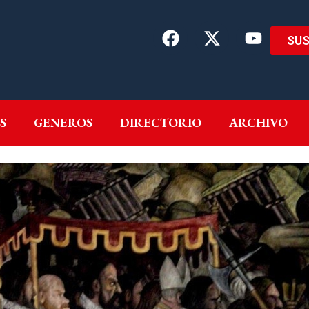
SUS
EMAS
AUTORES
GENEROS
DIRECTORIO
ARCH
S
GENEROS
DIRECTORIO
ARCHIVO