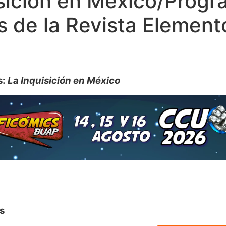
isición en México/Prog
s de la Revista Element
s:
La Inquisición en México
s