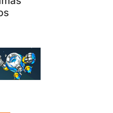
ramas
os