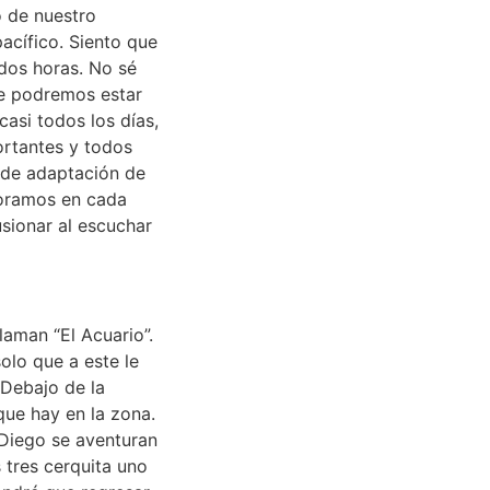
o de nuestro
acífico. Siento que
 dos horas. No sé
ue podremos estar
asi todos los días,
ortantes y todos
 de adaptación de
moramos en cada
usionar al escuchar
laman “El Acuario”.
olo que a este le
 Debajo de la
ue hay en la zona.
y Diego se aventuran
s tres cerquita uno