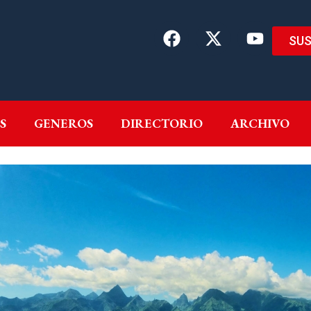
SUS
EMAS
AUTORES
GENEROS
DIRECTORIO
ARCH
S
GENEROS
DIRECTORIO
ARCHIVO