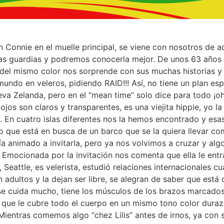
Connie en el muelle principal, se viene con nosotros de aqu
as guardias y podremos conocerla mejor. De unos 63 años 
s del mismo color nos sorprende con sus muchas historias y 
mundo en veleros, pidiendo RAID!!! Así, no tiene un plan esp
eva Zelanda, pero en el “mean time” solo dice para todo ¡oh,
os son claros y transparentes, es una viejita hippie, yo la
 En cuatro islas diferentes nos la hemos encontrado y es
 que está en busca de un barco que se la quiera llevar com
a animado a invitarla, pero ya nos volvimos a cruzar y alg
Emocionada por la invitación nos comenta que ella le entra
Seattle, es velerista, estudió relaciones internacionales c
 adultos y la dejan ser libre, se alegran de saber que est
e cuida mucho, tiene los músculos de los brazos marcado
 que le cubre todo el cuerpo en un mismo tono color durazn
Mientras comemos algo “chez Lilis” antes de irnos, ya con 