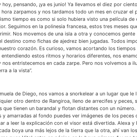
y hoy, pensando, ¡ya es junio! Ya llevamos el diez por cient
é hora zarpamos y nos tardamos todo un mes en cruzar el p
mismo tiempo es como si solo hubiera visto una película de
r. Seguimos en la polinesia francesa, estos tres meses q
rimir. Nos movemos de una isla a otra y conocemos gente c
l destino como fichas de ajedrez bien jugadas. Todos imp
nuestro corazón. Es curioso, vamos acortando los tiempos
 entendiendo estos ritmos y horarios diferentes, nos ena
 y nos entristecemos en cada zarpe. Pero nos volvemos a il
ra a la vista”.
muela de Diego, nos vamos a snorkelear a un lugar que le l
uier otro dentro de Rangiroa, lleno de arrecifes y peces, s
 que tienen un barandal y flotan distantes con un número.
s y amarradas al fondo puedes ver imágenes de los peces q
ar a leer la explicación con el visor está divertida. Alexa 
cada boya una más lejos de la tierra que la otra, ahí van lo