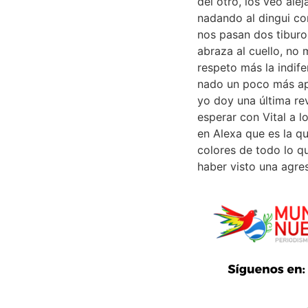
del otro, los veo ale
nadando al dingui con
nos pasan dos tiburo
abraza al cuello, no
respeto más la indif
nado un poco más apr
yo doy una última re
esperar con Vital a 
en Alexa que es la q
colores de todo lo q
haber visto una agre