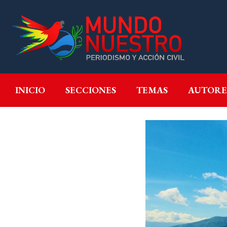
INICIO
SECCIONES
T
INICIO
SECCIONES
TEMAS
AUTORE