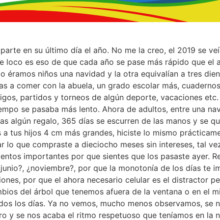
 parte en su último día el año. No me la creo, el 2019 se veí
e loco es eso de que cada año se pase más rápido que el an
 éramos niños una navidad y la otra equivalían a tres dien
das a comer con la abuela, un grado escolar más, cuadernos 
gos, partidos y torneos de algún deporte, vacaciones et
empo se pasaba más lento. Ahora de adultos, entre una nav
ras algún regalo, 365 días se escurren de las manos y se qu
os a tus hijos 4 cm más grandes, hiciste lo mismo prácticam
 lo que compraste a dieciocho meses sin intereses, tal ve
entos importantes por que sientes que los pasaste ayer. R
¿junio?, ¿noviembre?, por que la monotonía de los días te i
ones, por que el ahora necesario celular es el distractor p
bios del árbol que tenemos afuera de la ventana o en el 
dos los días. Ya no vemos, mucho menos observamos, se n
 y se nos acaba el ritmo respetuoso que teníamos en la 