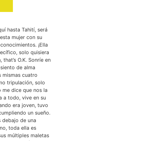
í hasta Tahití, será
esta mujer con su
conocimientos. ¡Ella
ecífico, solo quisiera
 that’s O.K. Sonríe en
 siento de alma
as mismas cuatro
o tripulación, solo
o me dice que nos la
 a todo, vive en su
uando era joven, tuvo
á cumpliendo un sueño.
s debajo de una
o, toda ella es
sus múltiples maletas