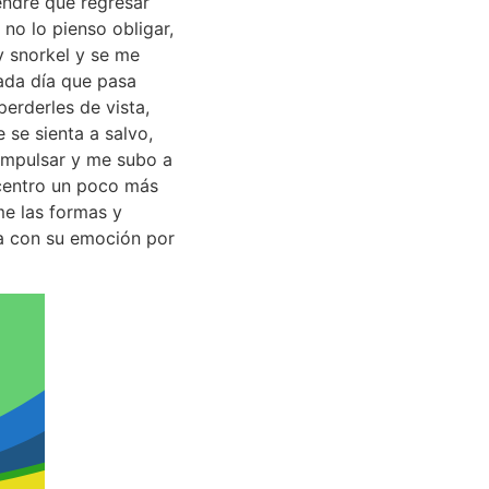
endré que regresar
 no lo pienso obligar,
y snorkel y se me
ada día que pasa
erderles de vista,
se sienta a salvo,
 impulsar y me subo a
ncentro un poco más
me las formas y
na con su emoción por