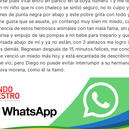
jarse pues Vital entro en pánico en la boya número 1 y me t
 mi niño que ni con chaleco se sintió seguro, no lo culpo y
nes de punta negra por abajo y este pobre grita con todo 
 me gusta que se asuste, yo contengo muy bien mi miedo, c
erencia de estos hermosos animales con tan mala fama, sin p
isa y empujo de las pompas a mi bebe para treparlo y que 
visada abajo de mí y ya no están, con 3 aletazos me logro
los demás. Regresan después de 15 minutos felices, me co
ue venció un miedo más hoy y está encantada de describir
ue vio, pero Diego no puede evitar interrumpir a su herma
siva morena, como él la llamó.