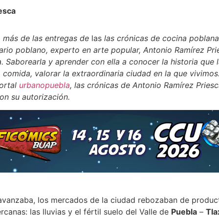
esca
 más de las
entregas de
las
las crónicas de cocina poblana
uario poblano, experto en arte popular, Antonio Ramírez Pri
. Saborearla y aprender con ella a conocer la historia que l
a comida, valorar la extraordinaria ciudad en la que vivimos
portal
urbanopuebla
, las crónicas de Antonio Ramírez Pries
n su autorización.
avanzaba, los mercados de la ciudad rebozaban de produc
anas: las lluvias y el fértil suelo del Valle de
Puebla
–
Tla