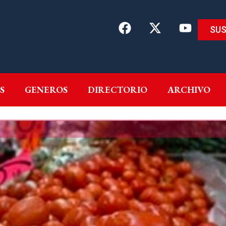
SUS
EMAS
AUTORES
GENEROS
DIRECTORIO
ARCH
S
GENEROS
DIRECTORIO
ARCHIVO