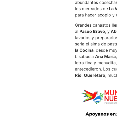
abundantes cosechas 
los mercados de
La V
para hacer acopio y 
Grandes canastos llen
al
Paseo Bravo
, y
Abu
lavarlos y prepararlo
sería el alma de past
la Cocina
, desde muy
bisabuela
Ana María,
letra fina y menudita
antecedieron. Los c
Río
,
Querétaro
, muc