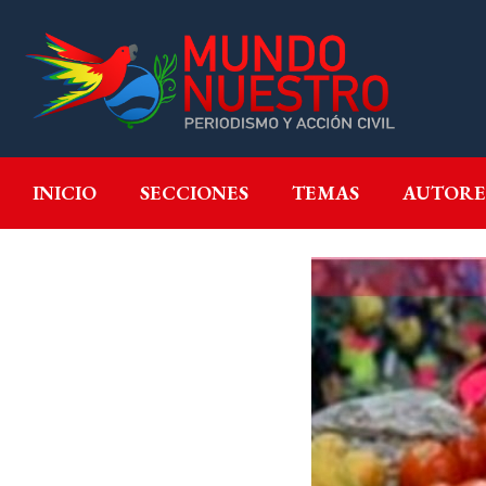
INICIO
SECCIONES
T
INICIO
SECCIONES
TEMAS
AUTORE