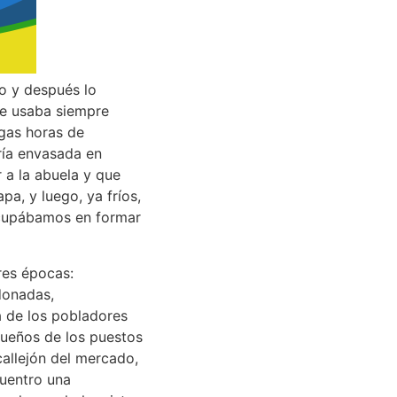
io y después lo
se usaba siempre
rgas horas de
ría envasada en
 a la abuela y que
apa, y luego, ya fríos,
 ocupábamos en formar
res épocas:
donadas,
a de los pobladores
 dueños de los puestos
 callejón del mercado,
cuentro una