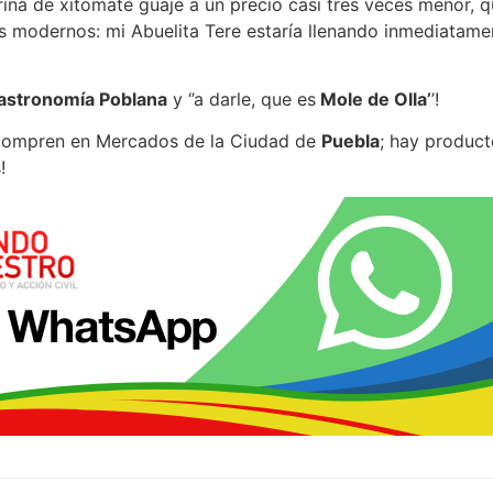
na de xitomate guaje a un precio casi tres veces menor, qu
 modernos: mi Abuelita Tere estaría llenando inmediatame
astronomía Poblana
y ‘’a darle, que es
Mole de Olla’
’!
y compren en Mercados de la Ciudad de
Puebla
; hay product
!