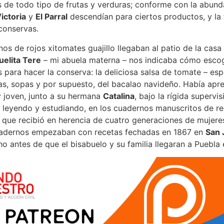
de todo tipo de frutas y verduras; conforme con la abunda
ictoria
y
El Parral
descendían para ciertos productos, y la
conservas.
os de rojos xitomates guajillo llegaban al patio de la casa 
elita Tere
– mi abuela materna – nos indicaba cómo escoge
s para hacer la conserva: la deliciosa salsa de tomate – es
as, sopas y por supuesto, del bacalao navideño. Había apre
 joven, junto a su hermana
Catalina
, bajo la rígida supervis
leyendo y estudiando, en los cuadernos manuscritos de re
, que recibió en herencia de cuatro generaciones de mujere
uadernos empezaban con recetas fechadas en 1867 en
San 
ho antes de que el bisabuelo y su familia llegaran a Puebla