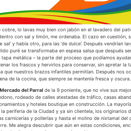
 cobre, lo lavas muy bien con jabón en el lavadero del pat
dentro con sal y limón, me ordenaba. El cazo en cuestión, 
e sal’ y había otro, para las ‘de dulce’. Después vendrían la
álido puré se transformaba en espesa salsa que después se
n tapa metálica – la parte del proceso que podíamos ayudar
lenar los frascos y hervirlos para conservar, sin apretar la t
rza que nuestros brazos infantiles permitían. Después nos
cena de la cocina, que siempre se mantenía fresca y oscura.
Mercado del Parral
de la 9 poniente, que no vive sus mejo
ndono, rodeado de calles atestadas de tráfico, casas aban
ionamientos y hoteles boutique en construcción. La mayorí
 la periferia de la Ciudad y ya sin clientela, los originarios
las carnicerías y pollerías y hasta el molino de nixtamal del
erre. Me alegra descubrir que aún en estas condiciones, en