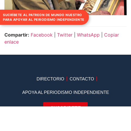
SUCRÍBETE AL PATREON DE MUNDO NUESTRO
PARA APOYAR AL PERIODISMO INDEPENDIENTE
Compartir:
Facebook
|
Twitter
|
WhatsApp
|
Copiar
enlace
DIRECTORIO
CONTACTO
APOYA AL PERIODISMO INDEPENDIENTE
SUSCRIBETE