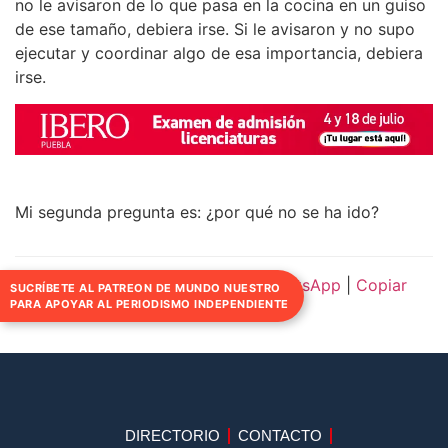
no le avisaron de lo que pasa en la cocina en un guiso
de ese tamaño, debiera irse. Si le avisaron y no supo
ejecutar y coordinar algo de esa importancia, debiera
irse.
Mi segunda pregunta es: ¿por qué no se ha ido?
Compartir:
Facebook
|
Twitter
|
WhatsApp
|
Copiar
SUCRÍBETE AL PATREON DE MUNDO NUESTRO
PARA APOYAR AL PERIODISMO INDEPENDIENTE
enlace
DIRECTORIO
CONTACTO