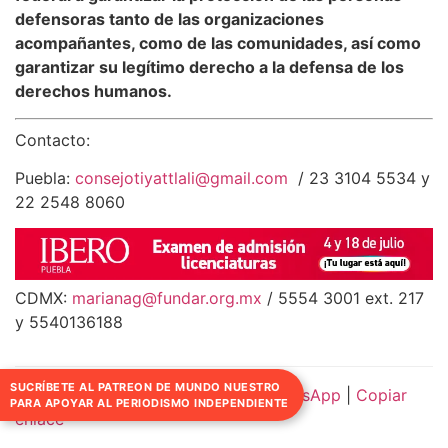
defensoras tanto de las organizaciones
acompañantes, como de las comunidades, así como
garantizar su legítimo derecho a la defensa de los
derechos humanos.
Contacto:
Puebla:
consejotiyattlali@gmail.com
/ 23 3104 5534 y
22 2548 8060
CDMX:
marianag@fundar.org.mx
/ 5554 3001 ext. 217
y 5540136188
SUCRÍBETE AL PATREON DE MUNDO NUESTRO
Compartir:
Facebook
|
Twitter
|
WhatsApp
|
Copiar
PARA APOYAR AL PERIODISMO INDEPENDIENTE
enlace