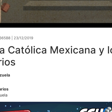
365B8 | 23/12/2019
ia Católica Mexicana y l
rios
zuela
arios
uela