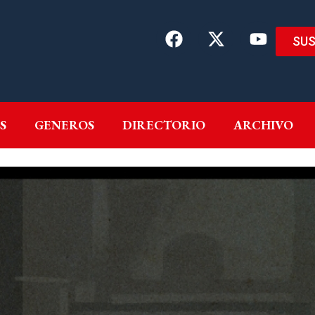
SUS
EMAS
AUTORES
GENEROS
DIRECTORIO
ARCH
S
GENEROS
DIRECTORIO
ARCHIVO