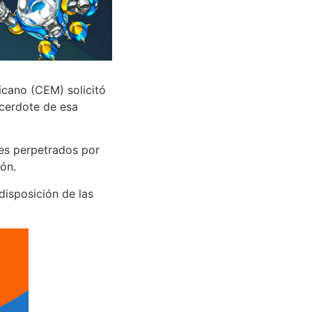
icano (CEM) solicitó
acerdote de esa
les perpetrados por
ión.
isposición de las