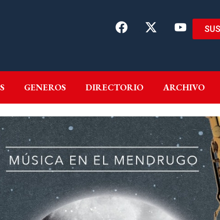
SUS
EMAS
AUTORES
GENEROS
DIRECTORIO
ARCH
S
GENEROS
DIRECTORIO
ARCHIVO