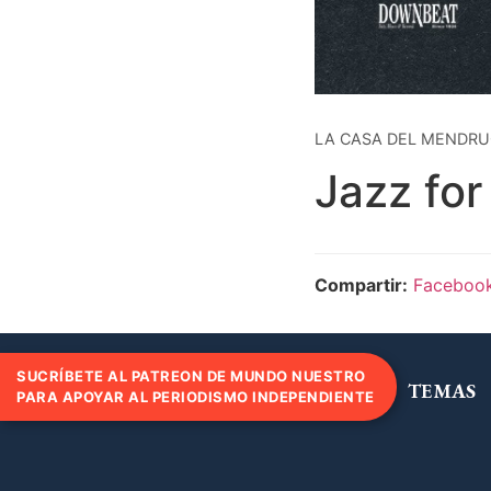
LA CASA DEL MENDRUG
Jazz fo
Compartir:
Faceboo
SUCRÍBETE AL PATREON DE MUNDO NUESTRO
TEMAS
PARA APOYAR AL PERIODISMO INDEPENDIENTE