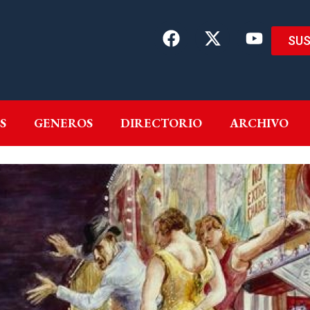
SUS
EMAS
AUTORES
GENEROS
DIRECTORIO
ARCH
S
GENEROS
DIRECTORIO
ARCHIVO