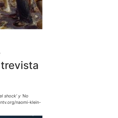
e
trevista
el shock’ y ‘No
intv.org/naomi-klein-