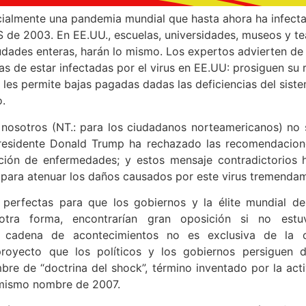
icialmente una pandemia mundial que hasta ahora ha infec
 de 2003. En EE.UU., escuelas, universidades, museos y tea
iudades enteras, harán lo mismo. Los expertos advierten de
 de estar infectadas por el virus en EE.UU: prosiguen su r
les permite bajas pagadas dadas las deficiencias del sist
.
 nosotros (NT.: para los ciudadanos norteamericanos) no 
presidente Donald Trump ha rechazado las recomendacion
ción de enfermedades; y estos mensaje contradictorios 
para atenuar los daños causados por este virus tremenda
 perfectas para que los gobiernos y la élite mundial d
 otra forma, encontrarían gran oposición si no estu
a cadena de acontecimientos no es exclusiva de la c
proyecto que los políticos y los gobiernos persiguen
re de “doctrina del shock”, término inventado por la act
l mismo nombre de 2007.