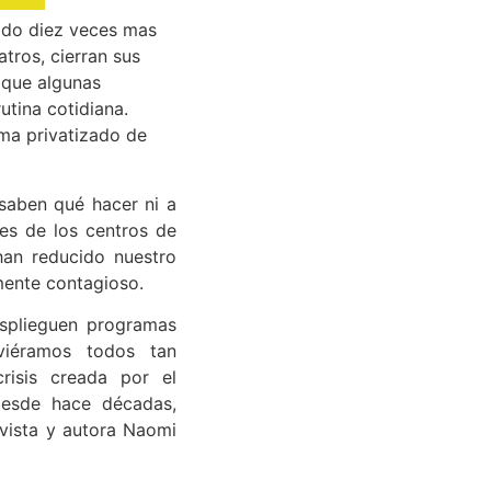
tado diez veces mas
tros, cierran sus
 que algunas
utina cotidiana.
ema privatizado de
saben qué hacer ni a
es de los centros de
han reducido nuestro
mente contagioso.
esplieguen programas
viéramos todos tan
risis creada por el
 desde hace décadas,
ivista y autora Naomi