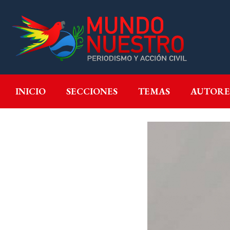
INICIO
SECCIONES
T
INICIO
SECCIONES
TEMAS
AUTORE