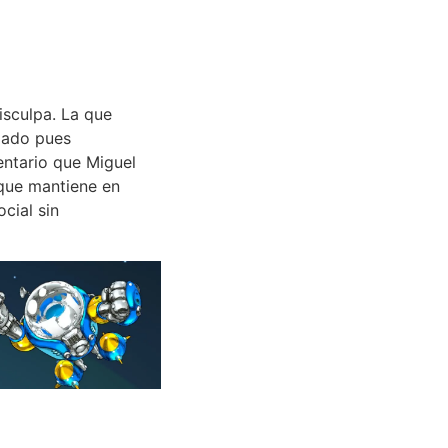
isculpa. La que
lado pues
entario que Miguel
 que mantiene en
cial sin