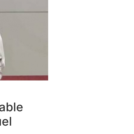
rable
el