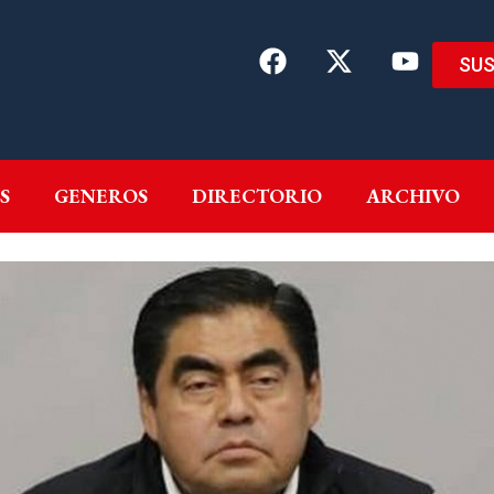
SUS
EMAS
AUTORES
GENEROS
DIRECTORIO
ARCH
S
GENEROS
DIRECTORIO
ARCHIVO