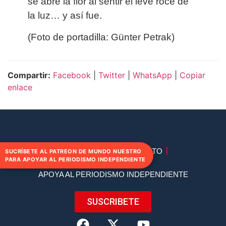
se abre la flor al sentir el leve roce de
la luz… y así fue.
(Foto de portadilla: Günter Petrak)
Compartir:
Facebook
|
Twitter
|
WhatsApp
|
Copiar
enlace
DIRECTORIO
CONTACTO
SUCRÍBETE AL PATREON DE MUNDO NUESTRO
PARA APOYAR AL PERIODISMO INDEPENDIENTE
APOYA AL PERIODISMO INDEPENDIENTE
SUSCRIBETE