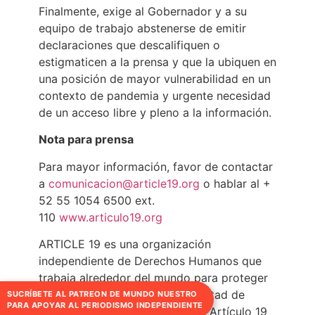
Finalmente, exige al Gobernador y a su
equipo de trabajo abstenerse de emitir
declaraciones que descalifiquen o
estigmaticen a la prensa y que la ubiquen en
una posición de mayor vulnerabilidad en un
contexto de pandemia y urgente necesidad
de un acceso libre y pleno a la información.
Nota para prensa
Para mayor información, favor de contactar
a
comunicacion@article19.org
o hablar al +
52 55 1054 6500 ext.
110
www.articulo19.org
ARTICLE 19 es una organización
independiente de Derechos Humanos que
trabaja alrededor del mundo para proteger
y promover el derecho a la libertad de
SUCRÍBETE AL PATREON DE MUNDO NUESTRO
PARA APOYAR AL PERIODISMO INDEPENDIENTE
expresión. Toma su nombre del Artículo 19