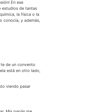
esión! En ese
 estudios de tantas
ímica, la física o la
 no conocía, y además,
arte de un convento
ela está en otro lado,
sto viendo pasar
iar. Mis papás me