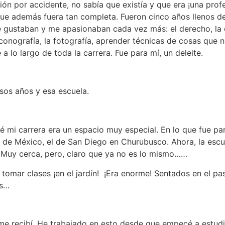
ión por accidente, no sabía que existía y que era ¡una prof
e además fuera tan completa. Fueron cinco años llenos de
gustaban y me apasionaban cada vez más: el derecho, la qu
 iconografía, la fotografía, aprender técnicas de cosas que
 a lo largo de toda la carrera. Fue para mí, un deleite.
sos años y esa escuela.
ié mi carrera era un espacio muy especial. En lo que fue p
d de México, el de San Diego en Churubusco. Ahora, la escu
. Muy cerca, pero, claro que ya no es lo mismo……
tomar clases ¡en el jardín! ¡Era enorme! Sentados en el pa
es…
 me recibí. He trabajado en esto desde que empecé a estud