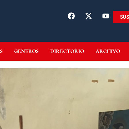
SUS
EMAS
AUTORES
GENEROS
DIRECTORIO
ARCH
S
GENEROS
DIRECTORIO
ARCHIVO