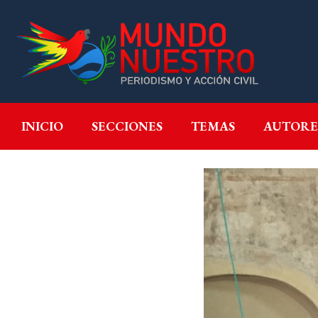
INICIO
SECCIONES
T
INICIO
SECCIONES
TEMAS
AUTORE