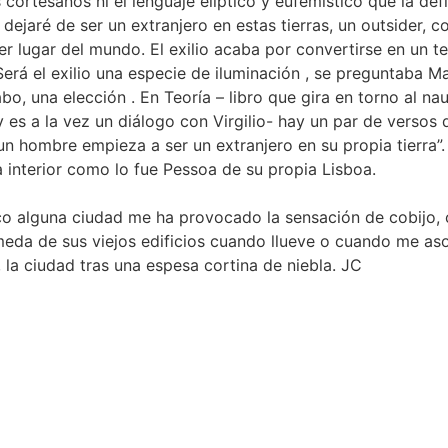
 cortesanos ni el lenguaje elíptico y eufemístico que la def
ejaré de ser un extranjero en estas tierras, un outsider, 
er lugar del mundo. El exilio acaba por convertirse en un t
. Será el exilio una especie de iluminación , se preguntaba 
 cabo, una elección . En Teoría – libro que gira en torno al nau
 y es a la vez un diálogo con Virgilio- hay un par de versos
n hombre empieza a ser un extranjero en su propia tierra”.
interior como lo fue Pessoa de su propia Lisboa.
 alguna ciudad me ha provocado la sensación de cobijo, 
úmeda de sus viejos edificios cuando llueve o cuando me a
, la ciudad tras una espesa cortina de niebla. JC