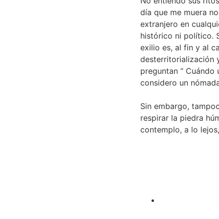
No entiendo sus ritos
día que me muera no d
extranjero en cualqui
histórico ni político
exilio es, al fin y al
desterritorialización
preguntan “ Cuándo u
considero un nómada 
Sin embargo, tampoco
respirar la piedra h
contemplo, a lo lejos