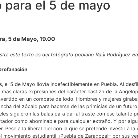
o para el 5 de mayo
ura, 5 de Mayo, 19.00
ustra este texto es del fotógrafo poblano Raúl Rodríguez Ba
profanación
, el 5 de Mayo llovía indefectiblemente en Puebla. Al desfi
s más claras expresiones del carácter castizo de la Angelóp
vertido en un combate de lodo. Hombres y mujeres giraba
ancha del zócalo para hacerse de las primicias de un futur
veles siguieron las balas para dar al traste con ese talante 
ntador como abominable para cualquier extraño. Y por algu
r. Pese a la liberal piel con la que se pretende investir a l
l movimiento estudiantil, ¡Puebla de Zaragoza!– por sus ve