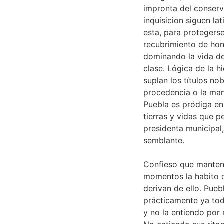
impronta del conserva
inquisicion siguen la
esta, para protegerse
recubrimiento de hono
dominando la vida de
clase. Lógica de la hi
suplan los títulos no
procedencia o la mano
Puebla es pródiga en
tierras y vidas que p
presidenta municipal
semblante.
Confieso que manten
momentos la habito c
derivan de ello. Pue
prácticamente ya tod
y no la entiendo por 