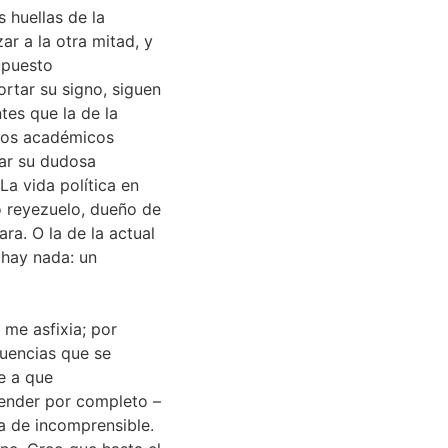
 huellas de la
ar a la otra mitad, y
upuesto
ortar su signo, siguen
tes que la de la
tulos académicos
tar su dudosa
La vida política en
o reyezuelo, dueño de
ra. O la de la actual
 hay nada: un
me asfixia; por
cuencias que se
e a que
tender por completo –
ga de incomprensible.