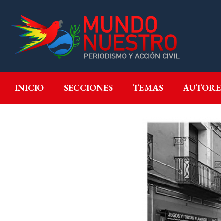
INICIO
SECCIONES
T
INICIO
SECCIONES
TEMAS
AUTORE