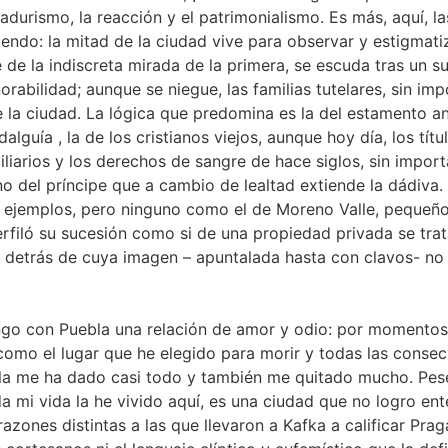
durismo, la reacción y el patrimonialismo. Es más, aquí, las
tiendo: la mitad de la ciudad vive para observar y estigmatiz
 de la indiscreta mirada de la primera, se escuda tras un s
rabilidad; aunque se niegue, las familias tutelares, sin imp
 la ciudad. La lógica que predomina es la del estamento an
dalguía , la de los cristianos viejos, aunque hoy día, los tí
biliarios y los derechos de sangre de hace siglos, sin impor
 del príncipe que a cambio de lealtad extiende la dádiva. 
 ejemplos, pero ninguno como el de Moreno Valle, pequeñ
erfiló su sucesión como si de una propiedad privada se trata
, detrás de cuya imagen – apuntalada hasta con clavos- no
go con Puebla una relación de amor y odio: por momentos 
omo el lugar que he elegido para morir y todas las conse
bla me ha dado casi todo y también me quitado mucho. Pes
a mi vida la he vivido aquí, es una ciudad que no logro en
razones distintas a las que llevaron a Kafka a calificar Pra