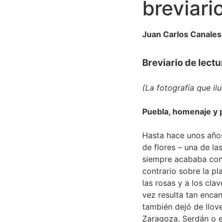
breviari
Juan Carlos Canales
Breviario de lect
(La fotografía que il
Puebla, homenaje y 
Hasta hace unos años
de flores – una de la
siempre acababa con
contrario sobre la pl
las rosas y a los cla
vez resulta tan enca
también dejó de llove
Zaragoza, Serdán o e