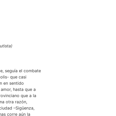
utista)
le, seguía el combate
olis- que casi
n en sentido
o amor, hasta que a
provinciano que a la
na otra razón,
a ciudad –Sigüenza,
nas corre aún la