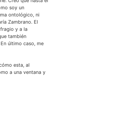
ine. Creo que hasta el
como soy un
ema ontológico, ni
María Zambrano. El
fragio y a la
 que también
 En último caso, me
cómo esta, al
somo a una ventana y