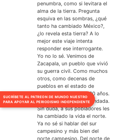
penumbra, como si levitara el
alma de la tierra. Pregunta
esquiva en las sombras, ¿qué
tanto ha cambiado México?,
¿lo revela esta tierra? A lo
mejor este viaje intenta
responder ese interrogante.
Yo no lo sé. Venimos de
Zacapala, un pueblo que vivió
su guerra civil. Como muchos
otros, como decenas de
pueblos en el estado de
Puebla en los últimos 30 años.
SUCRÍBETE AL PATREON DE MUNDO NUESTRO
Y el hambre. Y la desbandada.
PARA APOYAR AL PERIODISMO INDEPENDIENTE
Sin duda, a sus pobladores les
ha cambiado la vida el norte.
Ya no sé si hablar del sur
campesino y más bien del
norte campesino. Del norte de