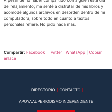
A pesar de no haber compartido con alguien este día
de ‘relajamiento’, me senté a disfrutar de mis libros y
acomodé algunos archivos en desorden dentro de mi
computadora, sobre todo en cuanto a textos
personales refiere. No pido nada más.
Compartir:
Facebook
|
Twitter
|
WhatsApp
|
Copiar
enlace
DIRECTORIO
CONTACTO
APOYA AL PERIODISMO INDEPENDIENTE