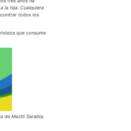
mos tres años ha
 la hija. Cualquiera
ncontrar todos los
 tristeza que consume
a de Meztli Sarabia.