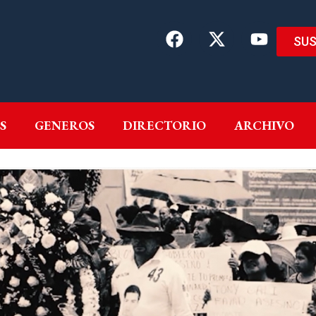
SUS
EMAS
AUTORES
GENEROS
DIRECTORIO
ARCH
S
GENEROS
DIRECTORIO
ARCHIVO