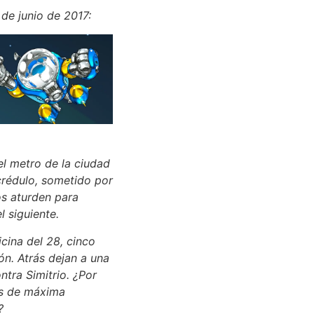
 de junio de 2017:
l metro de la ciudad
crédulo, sometido por
os aturden para
l siguiente.
icina del 28, cinco
ón. Atrás dejan a una
tra Simitrio. ¿Por
es de máxima
?