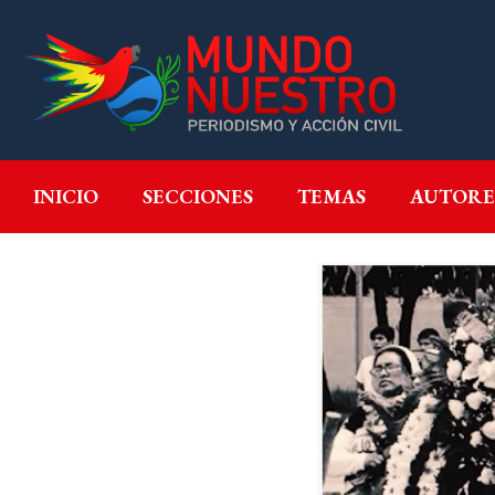
INICIO
SECCIONES
T
INICIO
SECCIONES
TEMAS
AUTORE