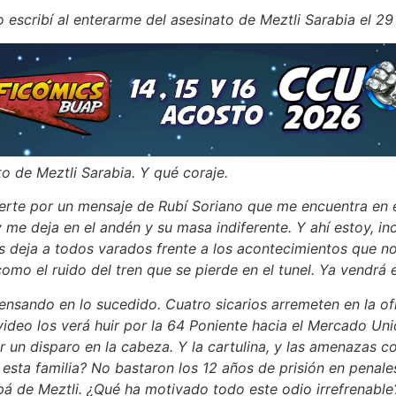
o escribí al enterarme del asesinato de Meztli Sarabia el 29
o de Meztli Sarabia. Y qué coraje.
rte por un mensaje de Rubí Soriano que me encuentra en e
 me deja en el andén y su masa indiferente. Y ahí estoy, in
s deja a todos varados frente a los acontecimientos que n
omo el ruido del tren que se pierde en el tunel. Ya vendrá e
pensando en lo suce
dido. Cuatro sicarios arremeten en la of
ideo los verá huir por la 64 Poniente hacia el Mercado Uni
un disparo en la cabeza. Y la cartulina, y las amenazas con
 esta familia? No bastaron los 12 años de prisión en penal
pá de Meztli. ¿Qué ha motivado todo este odio irrefrenable