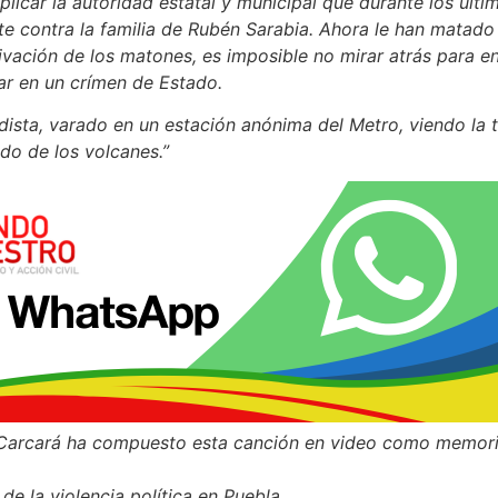
icar la autoridad estatal y municipal que durante los últi
 contra la familia de Rubén Sarabia. Ahora le han matado a
ivación de los matones, es imposible no mirar atrás para e
r en un crímen de Estado.
dista, varado en un estación anónima del Metro, viendo la
ado de los volcanes.”
 Carcará ha compuesto esta canción en video como memori
de la violencia política en Puebla.