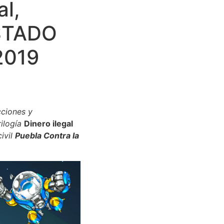
al,
ESTADO
2019
cciones y
ilogía
Dinero ilegal
ivil
Puebla Contra la