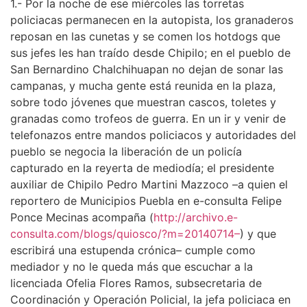
1.- Por la noche de ese miércoles las torretas
policiacas permanecen en la autopista, los granaderos
reposan en las cunetas y se comen los hotdogs que
sus jefes les han traído desde Chipilo; en el pueblo de
San Bernardino Chalchihuapan no dejan de sonar las
campanas, y mucha gente está reunida en la plaza,
sobre todo jóvenes que muestran cascos, toletes y
granadas como trofeos de guerra. En un ir y venir de
telefonazos entre mandos policiacos y autoridades del
pueblo se negocia la liberación de un policía
capturado en la reyerta de mediodía; el presidente
auxiliar de Chipilo Pedro Martini Mazzoco –a quien el
reportero de Municipios Puebla en e-consulta Felipe
Ponce Mecinas acompaña (
http://archivo.e-
consulta.com/blogs/quiosco/?m=20140714–
) y que
escribirá una estupenda crónica– cumple como
mediador y no le queda más que escuchar a la
licenciada Ofelia Flores Ramos, subsecretaria de
Coordinación y Operación Policial, la jefa policiaca en