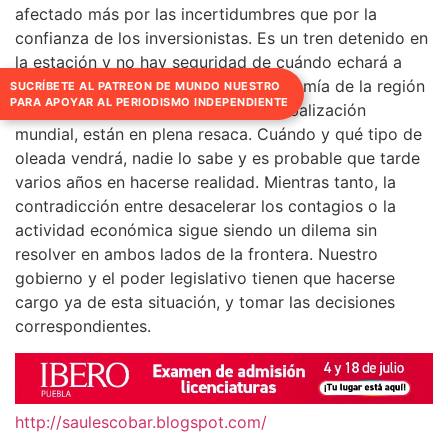
afectado más por las incertidumbres que por la
confianza de los inversionistas. Es un tren detenido en
la estación y no hay seguridad de cuándo echará a
andar y a dónde se dirigirá. La economía de la región
SUCRÍBETE AL PATREON DE MUNDO NUESTRO
PARA APOYAR AL PERIODISMO INDEPENDIENTE
(México, EU y Canadá), como la globalización
mundial, están en plena resaca. Cuándo y qué tipo de
oleada vendrá, nadie lo sabe y es probable que tarde
varios años en hacerse realidad. Mientras tanto, la
contradicción entre desacelerar los contagios o la
actividad económica sigue siendo un dilema sin
resolver en ambos lados de la frontera. Nuestro
gobierno y el poder legislativo tienen que hacerse
cargo ya de esta situación, y tomar las decisiones
correspondientes.
http://saulescobar.blogspot.com/