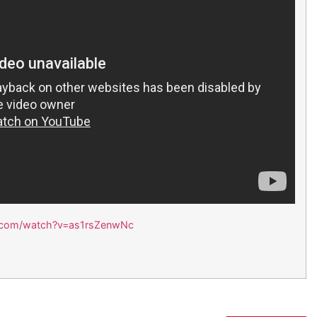
.com/watch?v=as1rsZenwNc