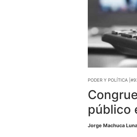
PODER Y POLÍTICA |#9
Congruen
público
Jorge Machuca Lun