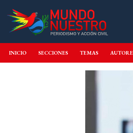
INICIO
SECCIONES
T
INICIO
SECCIONES
TEMAS
AUTORE