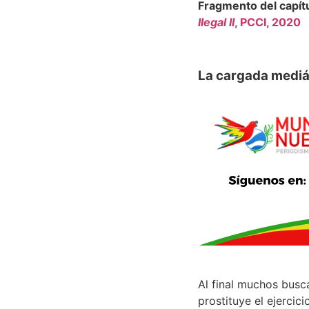
Fragmento del capít
Ilegal II
, PCCI, 2020
La cargada mediá
Al final muchos busca
prostituye el ejercic