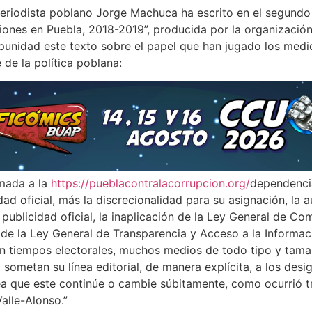
 periodista poblano Jorge Machuca ha escrito en el segundo 
ciones en Puebla, 2018-2019”, producida por la organización
mpunidad este texto sobre el papel que han jugado los med
e de la política poblana:
umada a la
https://pueblacontralacorrupcion.org/
dependenci
ad oficial, más la discrecionalidad para su asignación, la 
 publicidad oficial, la inaplicación de la Ley General de Co
e de la Ley General de Transparencia y Acceso a la Informac
n tiempos electorales, muchos medios de todo tipo y tama
 sometan su línea editorial, de manera explícita, a los desi
ea que este continúe o cambie súbitamente, como ocurrió t
alle-Alonso.”