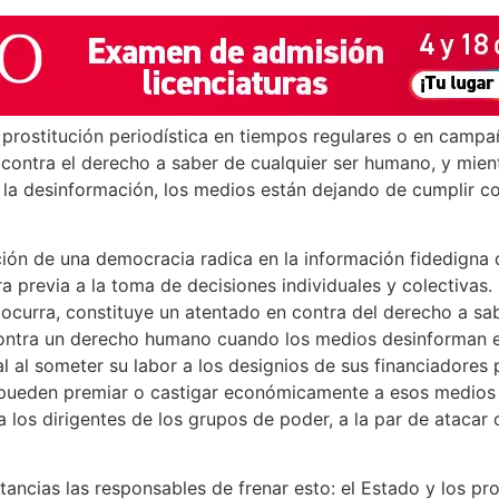
a prostitución periodística en tiempos regulares o en campa
contra el derecho a saber de cualquier ser humano, y mient
a desinformación, los medios están dejando de cumplir co
ción de una democracia radica en la información fidedigna
previa a la toma de decisiones individuales y colectivas. E
 ocurra, constituye un atentado en contra del derecho a sa
contra un derecho humano cuando los medios desinforman 
l al someter su labor a los designios de sus financiadores 
 pueden premiar o castigar económicamente a esos medios 
a los dirigentes de los grupos de poder, a la par de atacar o 
ancias las responsables de frenar esto: el Estado y los pr