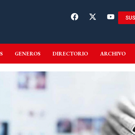
SUS
EMAS
AUTORES
GENEROS
DIRECTORIO
ARCH
S
GENEROS
DIRECTORIO
ARCHIVO