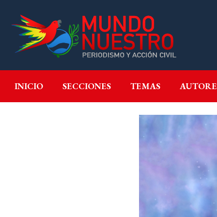
INICIO
SECCIONES
T
INICIO
SECCIONES
TEMAS
AUTORE