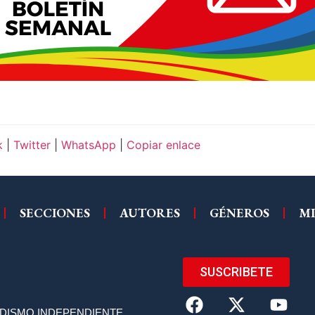
k
|
Twitter
|
WhatsApp
|
Copiar enlace
SECCIONES
AUTORES
GÉNEROS
MI
SUSCRIBETE
ODISMO INDEPENDIENTE