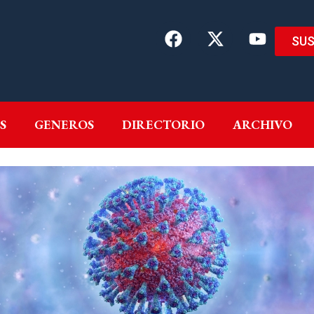
SUS
EMAS
AUTORES
GENEROS
DIRECTORIO
ARCH
S
GENEROS
DIRECTORIO
ARCHIVO