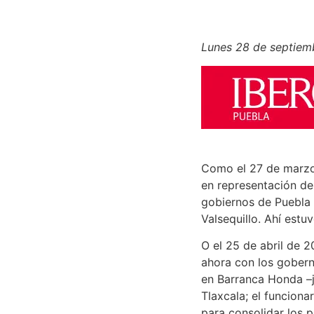
Lunes 28 de septiemb
Como el 27 de marzo
en representación del
gobiernos de Puebla 
Valsequillo. Ahí est
O el 25 de abril de 
ahora con los gobern
en Barranca Honda –ju
Tlaxcala; el funciona
para consolidar los 