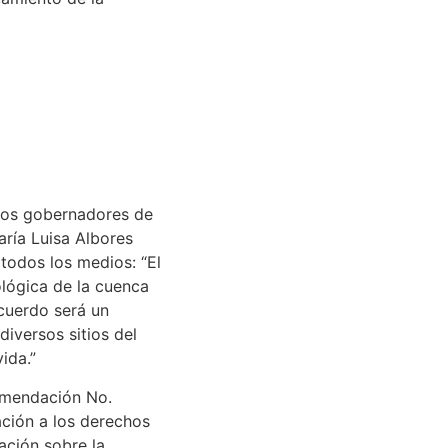
 los gobernadores de
aría Luisa Albores
odos los medios: “El
ológica de la cuenca
cuerdo será un
iversos sitios del
ida.”
comendación No.
ción a los derechos
ación sobre la