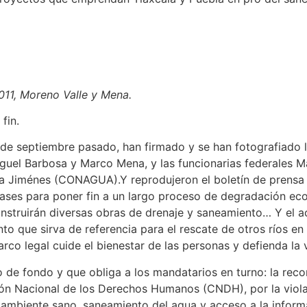
011, Moreno Valle y Mena.
 fin.
8 de septiembre pasado, han firmado y se han fotografiado
iguel Barbosa y Marco Mena, y las funcionarias federales M
 Jiménes (CONAGUA).Y reprodujeron el boletín de prensa t
bases para poner fin a un largo proceso de degradación ec
nstruirán diversas obras de drenaje y saneamiento… Y el a
 que sirva de referencia para el rescate de otros ríos en d
arco legal cuide el bienestar de las personas y defienda la v
ho de fondo y que obliga a los mandatarios en turno: la re
ón Nacional de los Derechos Humanos (CNDH), por la viola
mbiente sano, saneamiento del agua y acceso a la inform