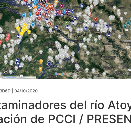
BD6D | 04/10/2020
aminadores del río Ato
gación de PCCI / PRES