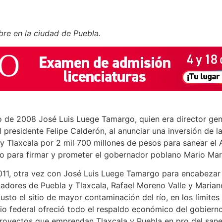
re en la ciudad de Puebla.
 de 2008 José Luis Luege Tamargo, quien era director gen
 presidente Felipe Calderón, al anunciar una inversión de l
y Tlaxcala por 2 mil 700 millones de pesos para sanear el 
uvo para firmar y prometer el gobernador poblano Mario Mar
2011, otra vez con José Luis Luege Tamargo para encabezar
adores de Puebla y Tlaxcala, Rafael Moreno Valle y Maria
sto el sitio de mayor contaminación del río, en los límites
rio federal ofreció todo el respaldo económico del gobiern
proyectos que emprendan Tlaxcala y Puebla en pro del san