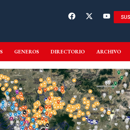
SUS
EMAS
AUTORES
GENEROS
DIRECTORIO
ARCH
S
GENEROS
DIRECTORIO
ARCHIVO