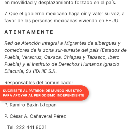
en movilidad y desplazamiento forzado en el país.
7. Que el gobierno mexicano haga oír y valer su voz, a
favor de las personas mexicanas viviendo en EEUU.
A T E N T A M E N T E
Red de Atención Integral a Migrantes de albergues y
comedores de la zona sur-sureste del país (Estados de
Puebla, Veracruz, Oaxaca, Chiapas y Tabasco, Ibero
Puebla) y el Instituto de Derechos Humanos Ignacio
Ellacuría, SJ (IDHIE SJ).
Responsables del comunicado:
SUCRÍBETE AL PATREON DE MUNDO NUESTRO
P. Gustavo Rodríguez Zárate
PARA APOYAR AL PERIODISMO INDEPENDIENTE
P. Ramiro Baxin Ixtepan
P. César A. Cañaveral Pérez
. Tel. 222 441 8021