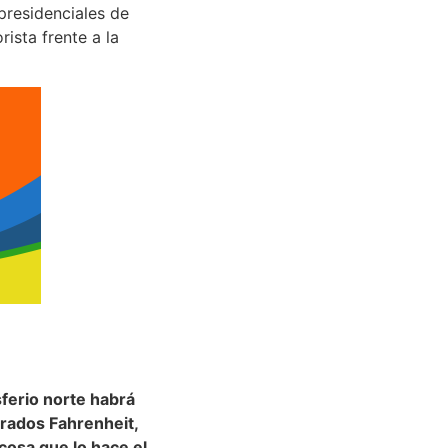
 presidenciales de
ista frente a la
ferio norte habrá
grados Fahrenheit,
cosa que lo hace el