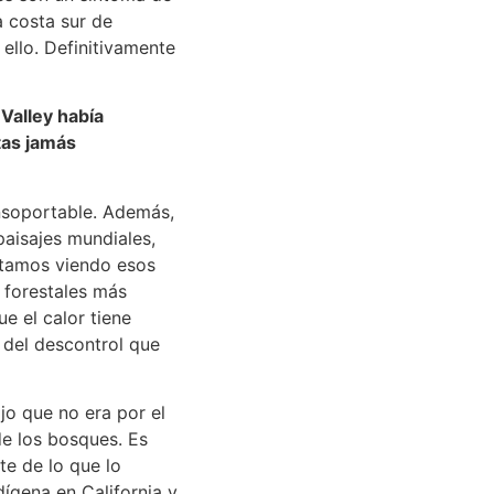
a costa sur de
ello. Definitivamente
Valley había
tas jamás
insoportable. Además,
aisajes mundiales,
stamos viendo esos
 forestales más
e el calor tiene
 del descontrol que
jo que no era por el
de los bosques. Es
te de lo que lo
ígena en California y