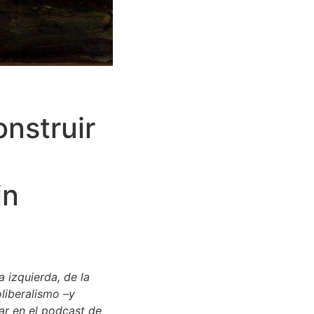
nstruir
in
a izquierda, de la
liberalismo –y
ar en el podcast de