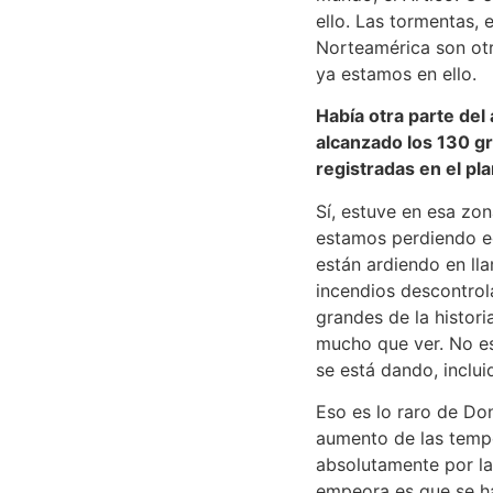
ello. Las tormentas,
Norteamérica son otr
ya estamos en ello.
Había otra parte del
alcanzado los 130 g
registradas en el pla
Sí, estuve en esa zo
estamos perdiendo ec
están ardiendo en ll
incendios descontrol
grandes de la histori
mucho que ver. No es
se está dando, inclu
Eso es lo raro de Don
aumento de las tempe
absolutamente por la
empeora es que se ha