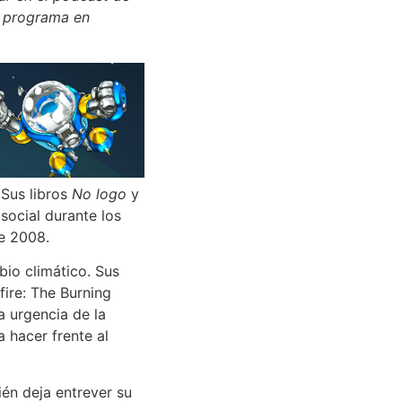
l programa en
 Sus libros
No logo
y
 social durante los
e 2008.
bio climático. Sus
fire: The Burning
a urgencia de la
a hacer frente al
én deja entrever su