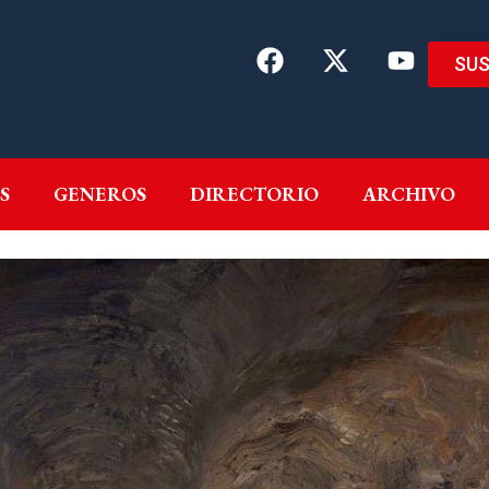
SUS
EMAS
AUTORES
GENEROS
DIRECTORIO
ARCH
S
GENEROS
DIRECTORIO
ARCHIVO