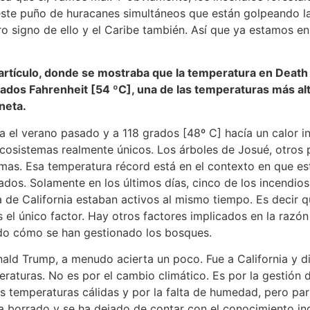
 este puño de huracanes simultáneos que están golpeando l
o signo de ello y el Caribe también. Así que ya estamos en 
 artículo, donde se mostraba que la temperatura en Death 
rados Fahrenheit [54 ºC], una de las temperaturas más al
neta.
na el verano pasado y a 118 grados [48º C] hacía un calor 
osistemas realmente únicos. Los árboles de Josué, otros p
amas. Esa temperatura récord está en el contexto en que e
ados. Solamente en los últimos días, cinco de los incendios
a de California estaban activos al mismo tiempo. Es decir qu
 el único factor. Hay otros factores implicados en la razón
ido cómo se han gestionado los bosques.
ald Trump, a menudo acierta un poco. Fue a California y di
raturas. No es por el cambio climático. Es por la gestión 
s temperaturas cálidas y por la falta de humedad, pero par
 borrado y se ha dejado de contar con el conocimiento ind