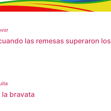
avor
cuando las remesas superaron los
uita
 la bravata