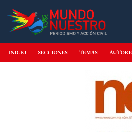
INICIO
SECCIONES
T
INICIO
SECCIONES
TEMAS
AUTORE