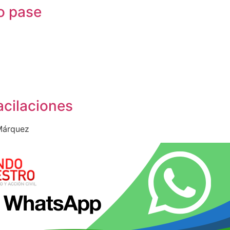
o pase
acilaciones
Márquez