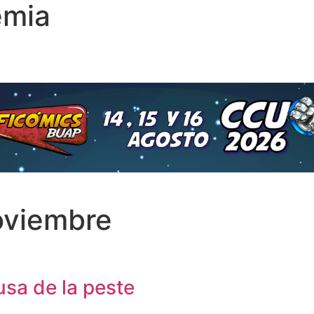
emia
viembre
usa de la peste