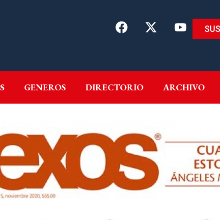
SUS
EMAS
AUTORES
GENEROS
DIRECTORIO
ARCH
S
GENEROS
DIRECTORIO
ARCHIVO