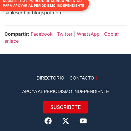
poderosa del mundo.
SUCRÍBETE AL PATREON DE MUNDO NUESTRO
PARA APOYAR AL PERIODISMO INDEPENDIENTE
saulescobar.blogspot.com
Compartir:
Facebook
|
Twitter
|
WhatsApp
|
Copiar
enlace
DIRECTORIO
CONTACTO
APOYA AL PERIODISMO INDEPENDIENTE
SUSCRIBETE