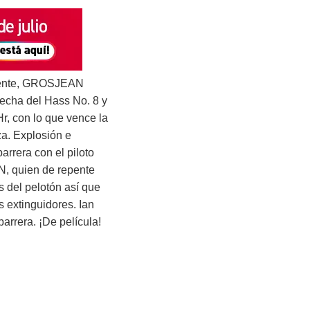
emente, GROSJEAN
recha del Hass No. 8 y
Hr, con lo que vence la
za. Explosión e
arrera con el piloto
N, quien de repente
 del pelotón así que
s extinguidores. Ian
rrera. ¡De película!