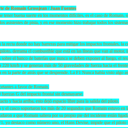
rte de Romain Grossjean / Juan Fuentes
e tener buena suerte en los momentos difíciles, es el caso de Romain, s
los asistentes de pista, y en ese momento hizo trabajar todos los sistem
la recta donde no hay barreras para mitigar los impactos frontales, la 
 piloto, derrama el combustible que está en las líneas que van al motor,
a sobre el banco de baterías que nunca se deben exponer al fuego, el re
s a 220 km/h y se generan más de 50 gravedades de fuerza hacia el frente
 en la parte de atrás que se desprende. La F1 Nunca había visto algo as
rtantes a favor de Romain.
50 fuerzas G del impacto frontal sin desmayarse.
cto y hacia arriba, esto dejó espacio libre para la salida del piloto.
o y el casco soportaron los más de 20 segundos que Romain estuvo en l
aron a que Romain saliera por su propio pie del incidente están ligad
 F1, yo destaco como número uno, el Hans Devise, impide que el piloto 