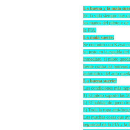
La buena y la mala sue
En la vida siempre hay qu
las manos del piloto y de 
la FIA.
La mala suerte:
Se encontró con Kvyat en 
va justo en la espalda del
inmediato, el piloto qued
frente contra las barrera
automático del auto queda
La buena suerte:
Las condiciones más impo
1) El piloto soportó las 
2) El habitáculo quedo inta
3) Toda la ropa anti-fueg
Las muchas cosas que ayud
seguridad de la FIA y la