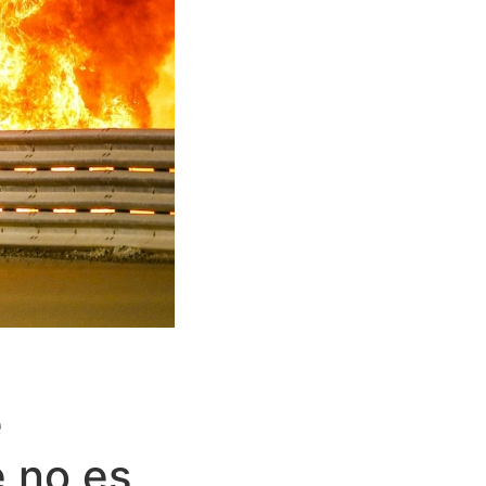
e
e no es