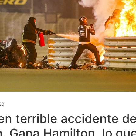
20
en terrible accidente d
. Gana Hamilton, lo qu