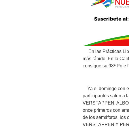
En las Prácticas Libr
más rápido. En la Cal
consigue su 98ª Pole P
Ya el domingo con el 
participantes salen a 
VERSTAPPEN, ALBON,
once primeros con amar
de los semáforos, los
VERSTAPPEN Y PERE