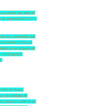
u accidente que salió de
as de seguridad de la F1 y
celda de combustible que
 incendiando el auto de
sultado es un impacto de
, el extinguidor
í.
a bola de fuego.
as a las medidas de
se rompa el cuello en un