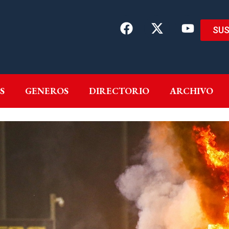
SUS
EMAS
AUTORES
GENEROS
DIRECTORIO
ARCH
S
GENEROS
DIRECTORIO
ARCHIVO