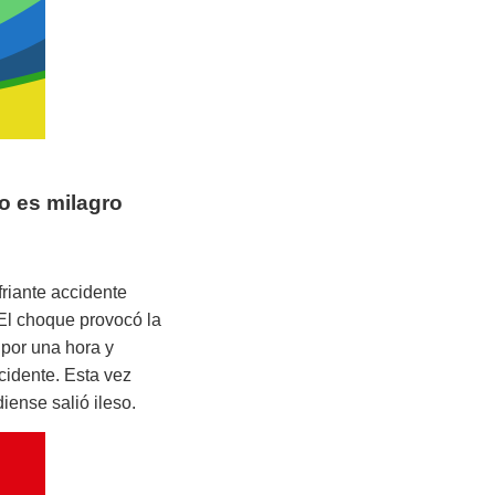
no es milagro
riante accidente
 El choque provocó la
por una hora y
cidente. Esta vez
ense salió ileso.