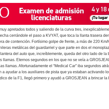
uy apretados todos y saliendo de la curva tres, inexplicabl
echa cerrándole el paso a KVYAT, que toca la llanta trasera de
rera de contención. Fortísimo golpe de frente, a más de 220 Km/
 hileras metálicas del guardarriel y que parte en dos el monopla
lantera del auto que, increíblemente, queda del otro lado de la b
as llamas. Eternos segundos en los que no se veía a GROSJEA
as llamas. Afortunadamente el “Medical Car” iba segundos atrás
 a ayudar a los auxiliares de pista que ya estaban activando lo
ico de la F1, llegó primero y ayudó a GROSJEAN a brincar la ba