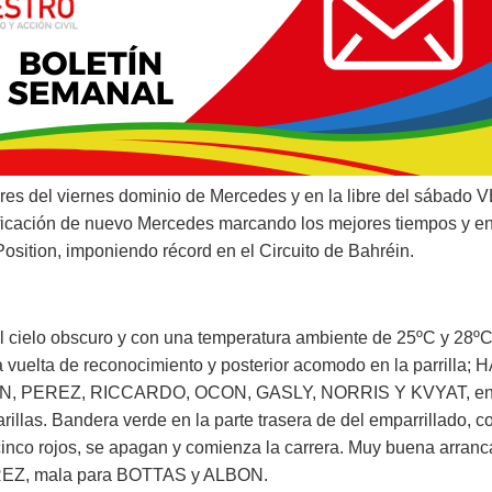
es del viernes dominio de Mercedes y en la libre del sábad
ificación de nuevo Mercedes marcando los mejores tiempos y
osition, imponiendo récord en el Circuito de Bahréin.
cielo obscuro y con una temperatura ambiente de 25ºC y 28ºC e
la vuelta de reconocimiento y posterior acomodo en la parrill
 PEREZ, RICCARDO, OCON, GASLY, NORRIS Y KVYAT, en lo
illas. Bandera verde en la parte trasera de del emparrillado, 
 cinco rojos, se apagan y comienza la carrera. Muy buena arr
Z, mala para BOTTAS y ALBON.