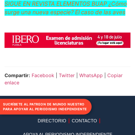
SIGUE EN REVISTA ELEMENTOS BUAP ¿Cómo
surge una nueva especie? El caso de las aves
Compartir:
Facebook
|
Twitter
|
WhatsApp
|
Copiar
enlace
SUCRÍBETE AL PATREON DE MUNDO NUESTRO
PARA APOYAR AL PERIODISMO INDEPENDIENTE
DIRECTORIO
CONTACTO
APOYA AL PERIODISMO INDEPENDIENTE