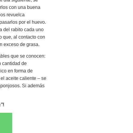
arlos con una buena
los revuelca
pasarlos por el huevo.
 del rabito cada uno
 que, al contacto con
in exceso de grasa.
bles que se conocen:
n cantidad de
nico en forma de
l aceite caliente – se
esponjosos. Si además
’’
!