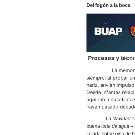
Del fogón a la boca
Procesos y técni
La memoria del g
siempre: al probar un 
nariz, envían impuls
Desde infantes relac
agolpan a nosotros e
hayan pasado década
La
Navidad e
buena
torta de agua
– 
cocida sobre piso de b