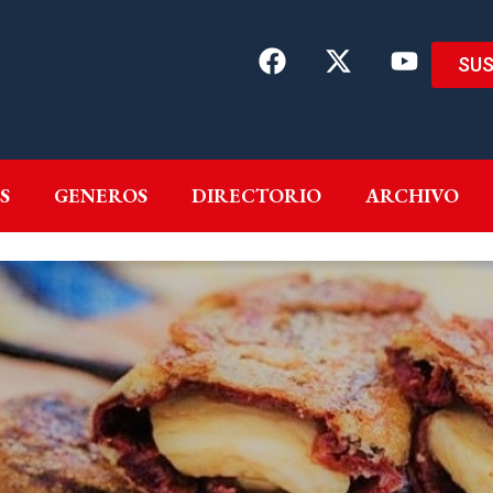
SUS
EMAS
AUTORES
GENEROS
DIRECTORIO
ARCH
S
GENEROS
DIRECTORIO
ARCHIVO