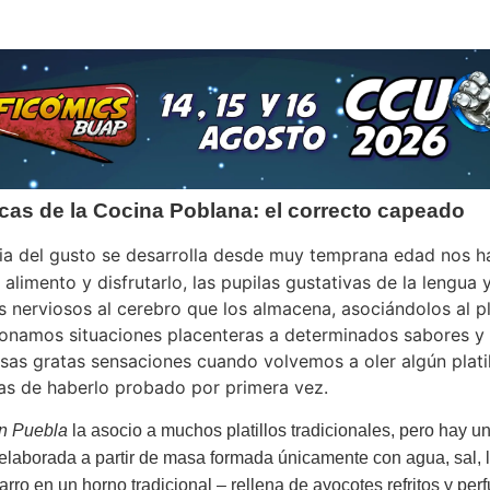
cas de la Cocina Poblana: el correcto capeado
usto se desarrolla desde muy temprana edad nos h
alimento y disfrutarlo, las pupilas gustativas de la lengua y
os nerviosos al cerebro que los almacena, asociándolos al 
ionamos situaciones placenteras a determinados sabores y o
sas gratas sensaciones cuando volvemos a oler algún plati
s de haberlo probado por primera vez.
n Puebla
la asocio a muchos platillos tradicionales, pero hay u
elaborada a partir de masa formada únicamente con agua, sal, l
arro en un horno tradicional – rellena de ayocotes refritos y pe