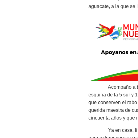
aguacate, a la que se l
Acompaño a
esquina de la 5 sur y 
que conserven el rabo 
querida maestra de cua
cincuenta años y que r
Ya en casa, limpiamo
para extraer venas y s