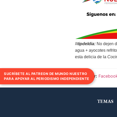
#
tipdeldia:
No dejen d
agua + ayocotes refrit
esta delicia de la
Coci
SUCRÍBETE AL PATREON DE MUNDO NUESTRO
Compartir:
Faceboo
PARA APOYAR AL PERIODISMO INDEPENDIENTE
TEMAS