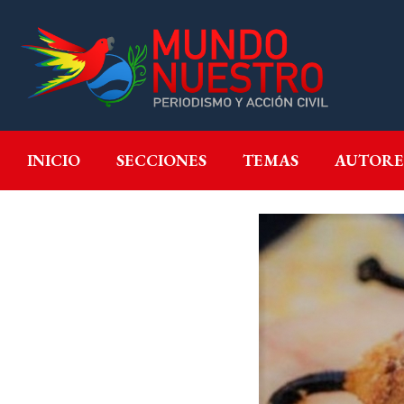
INICIO
SECCIONES
T
INICIO
SECCIONES
TEMAS
AUTORE