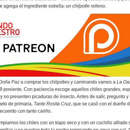
e agrega el ingrediente estrella: un
chilpotle relleno
.
Doña Paz
a comprar los chilpotles y caminando vamos a
La Oa
19 poniente. Con paciencia escoge aquellos chiles grandes, espe
y no presenten picaduras de insecto. Antes de salir, pregunto y
rto de primaria,
Tante Rosita Cruz
, que se casó con el dueño d
ecuerdo con tanto cariño.
s los chiles con un trapo seco y con un cuchillo afilado s
emillas y se quedan toda la noche remojando en agua con sal. Al