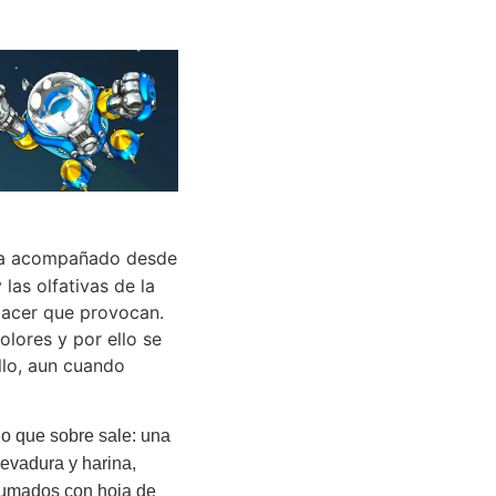
a acompañado desde
 las olfativas de la
placer que provocan.
lores y por ello se
llo, aun cuando
no que sobre sale: una
evadura y harina,
rfumados con hoja de