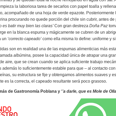
mpieza la laboriosa tarea de secarlos con papel toalla y rellen
co, acompañado de una hoja de verde epazote. Posteriormente 
na procurando no quede porción del chile sin cubrir, antes de 
 es batir muy bien las claras’
Con gran destreza
Doña Paz
toma
erge en la blanca espuma y mágicamente se cubren de un abrigo
ra un
‘correcto capeado’
como ella misma lo define: uniforme y s
on en realidad una de las espumas alimenticias más esta
 llamada
albúmina,
posee la capacidad única de atrapar una gra
de aire, que se crean cuando se aplica suficiente trabajo mecá
 además lo suficientemente estable para que – al contacto con e
teínas, su estructura se fije y obtengamos alimentos suaves y 
te es la correcta, el capeado resultante será poco grasoso.
más de Gastronomía Poblana y ‘
’a darle, que es Mole de Olla