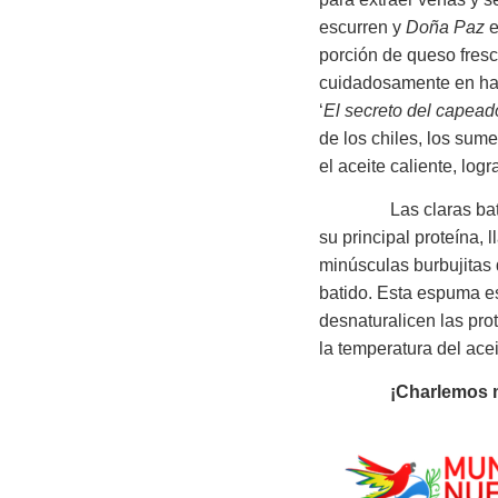
escurren y
Doña Paz
e
porción de queso fres
cuidadosamente en hari
‘
El secreto del capeado
de los chiles, los sum
el aceite caliente, log
Las claras batidas s
su principal proteína,
minúsculas burbujitas 
batido. Esta espuma es
desnaturalicen las pro
la temperatura del acei
¡Charlemos 