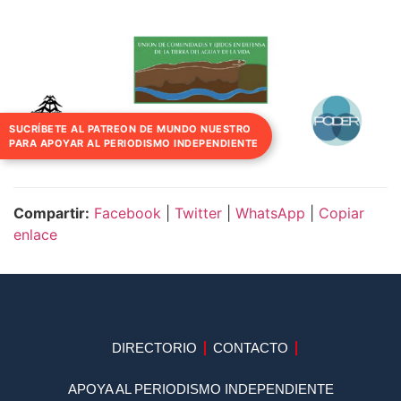
SUCRÍBETE AL PATREON DE MUNDO NUESTRO
PARA APOYAR AL PERIODISMO INDEPENDIENTE
Compartir:
Facebook
|
Twitter
|
WhatsApp
|
Copiar
enlace
DIRECTORIO
CONTACTO
APOYA AL PERIODISMO INDEPENDIENTE