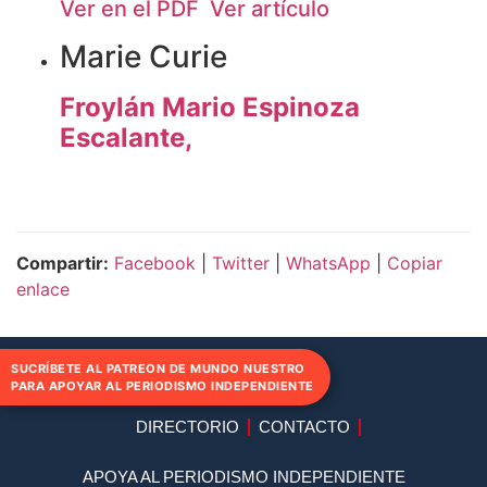
Ver en el PDF
Ver artículo
Marie Curie
Froylán Mario Espinoza
Escalante,
Compartir:
Facebook
|
Twitter
|
WhatsApp
|
Copiar
enlace
SUCRÍBETE AL PATREON DE MUNDO NUESTRO
PARA APOYAR AL PERIODISMO INDEPENDIENTE
DIRECTORIO
CONTACTO
APOYA AL PERIODISMO INDEPENDIENTE