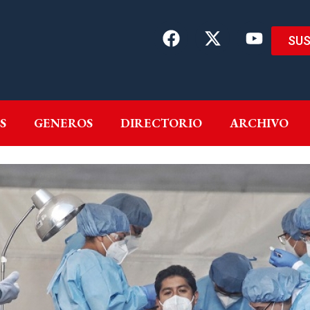
SUS
EMAS
AUTORES
GENEROS
DIRECTORIO
ARCH
S
GENEROS
DIRECTORIO
ARCHIVO