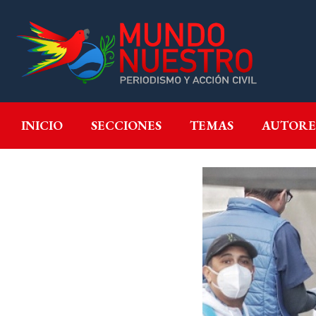
INICIO
SECCIONES
T
INICIO
SECCIONES
TEMAS
AUTORE