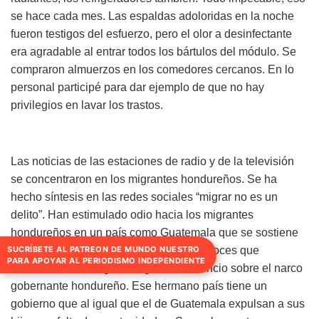
se hace cada mes. Las espaldas adoloridas en la noche
fueron testigos del esfuerzo, pero el olor a desinfectante
era agradable al entrar todos los bártulos del módulo. Se
compraron almuerzos en los comedores cercanos. En lo
personal participé para dar ejemplo de que no hay
privilegios en lavar los trastos.
Las noticias de las estaciones de radio y de la televisión
se concentraron en los migrantes hondureños. Se ha
hecho síntesis en las redes sociales “migrar no es un
delito”. Han estimulado odio hacia los migrantes
hondureños en un país como Guatemala que se sostiene
por las remesas de sus migrantes. Las voces que
SUCRÍBETE AL PATREON DE MUNDO NUESTRO
PARA APOYAR AL PERIODISMO INDEPENDIENTE
condenan a los migrantes guardan silencio sobre el narco
gobernante hondureño. Ese hermano país tiene un
gobierno que al igual que el de Guatemala expulsan a sus